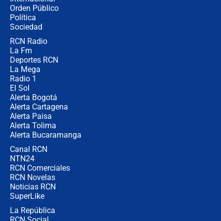
Ministro de Defensa no descarta el
Orden Público
uso de la UNDMO ante posibles
Política
disturbios durante la posesión
Sociedad
RCN Radio
"No hubo fraude ni posibilidad de
La Fm
fraude": Auditoría respondió a
señalamientos de Petro sobre
Deportes RCN
elección de Abelardo de La Espriella
La Mega
Radio 1
El Sol
Alerta Bogotá
Alerta Cartagena
Alerta Paisa
Alerta Tolima
Alerta Bucaramanga
Canal RCN
NTN24
RCN Comerciales
RCN Novelas
Noticias RCN
SuperLike
La República
RCN Social