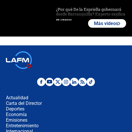
¿Por qué De la Espriella gobernará
desde Barranquilla? Experto explica
la razón
Más videos
Estratega de Abelardo de la Espriella
revela cómo venció a la “casta
política” en campaña: “Estaba
completamente seguro”
Alias ‘Calarcá’ habría pagado $60
millones al mes a un supuesto
coronel para filtrar información del
Ejército
Las razones para escoger al nuevo
director de la Policía
Actualidad
Carta del Director
"Prohibir es la salida fácil": ¿Qué
Deportes
futuro les espera a las cabalgatas en
Economía
Colombia?
Emisiones
Entretenimiento
Internacional