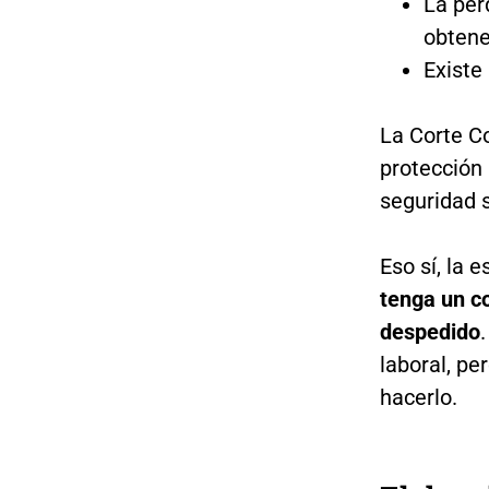
La pér
obtene
Existe
La Corte Co
protección
seguridad s
Eso sí, la 
tenga un c
despedido
laboral, pe
hacerlo.