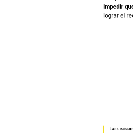
impedir qu
lograr el r
Las decisione