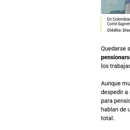
En Colombia 
Corte Suprem
Crédito: Di
Quedarse s
pensionar
los trabaj
Aunque mu
despedir a 
para pensio
hablan de 
total.