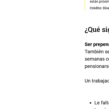
están próxim
Crédito: Di
¿Qué si
Ser prepen
También se 
semanas co
pensionars
Un trabaja
Le fal