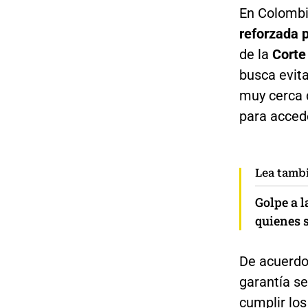
En Colombi
reforzada 
de la
Corte
busca evit
muy cerca 
para accede
Lea tamb
Golpe a 
quienes s
De acuerdo 
garantía se
cumplir los