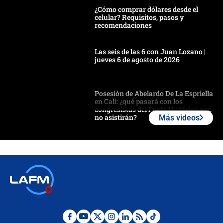
¿Cómo comprar dólares desde el
celular? Requisitos, pasos y
recomendaciones
Las seis de las 6 con Juan Lozano |
jueves 6 de agosto de 2026
Posesión de Abelardo De La Espriella
en Cali: ¿qué pasará con los
congresistas del Pacto Histórico que
no asistirán?
Más videos
Álvaro Uribe asistirá a la posesión y
crece el pulso por la elección del
contralor
🔴 EN VIVO | Noticiero La FM con
Juan Lozano - 6 de agosto de 2026
¿Por qué De la Espriella gobernará