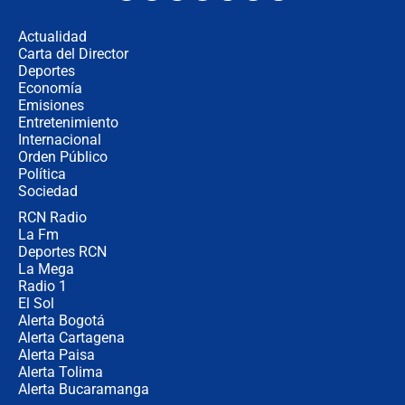
desde Barranquilla? Experto explica
la razón
Actualidad
Carta del Director
Estratega de Abelardo de la Espriella
Deportes
revela cómo venció a la “casta
Economía
política” en campaña: “Estaba
Emisiones
completamente seguro”
Entretenimiento
Internacional
Alias ‘Calarcá’ habría pagado $60
Orden Público
millones al mes a un supuesto
Política
coronel para filtrar información del
Ejército
Sociedad
RCN Radio
Las razones para escoger al nuevo
La Fm
director de la Policía
Deportes RCN
La Mega
Radio 1
El Sol
Alerta Bogotá
Alerta Cartagena
Alerta Paisa
Alerta Tolima
Alerta Bucaramanga