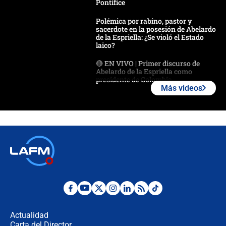
Pontífice
Polémica por rabino, pastor y
sacerdote en la posesión de Abelardo
de la Espriella: ¿Se violó el Estado
laico?
🔴 EN VIVO | Primer discurso de
Abelardo de la Espriella como
presidente de Colombia
Más videos
¿La posesión de Abelardo De la
Espriella en Cali inicia la
descentralización en Colombia? Esto
respondió el alcalde Eder
Así será la posesión de Abelardo de
la Espriella este 7 de agosto:
cronograma oficial y detalles clave
Desde dermatitis hasta infecciones:
los riesgos de usar cascos de motos
de aplicaciones de transporte
Actualidad
Carta del Director