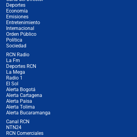
¿Cómo comprar dólares desde el
Deportes
celular? Requisitos, pasos y
Economía
recomendaciones
Emisiones
Entretenimiento
Internacional
Las seis de las 6 con Juan Lozano |
Orden Público
jueves 6 de agosto de 2026
Política
Sociedad
RCN Radio
Posesión de Abelardo De La Espriella
La Fm
en Cali: ¿qué pasará con los
congresistas del Pacto Histórico que
Deportes RCN
no asistirán?
La Mega
Radio 1
El Sol
Alerta Bogotá
Alerta Cartagena
Alerta Paisa
Alerta Tolima
Alerta Bucaramanga
Canal RCN
NTN24
RCN Comerciales