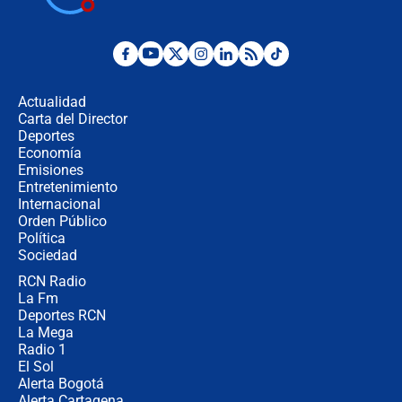
Posesión de Abelardo De La Espriella
en Cali: ¿qué pasará con los
congresistas del Pacto Histórico que
Actualidad
no asistirán?
Carta del Director
Álvaro Uribe asistirá a la posesión y
Deportes
crece el pulso por la elección del
Economía
contralor
Emisiones
Entretenimiento
Internacional
🔴 EN VIVO | Noticiero La FM con
Orden Público
Juan Lozano - 6 de agosto de 2026
Política
Sociedad
RCN Radio
¿Por qué De la Espriella gobernará
La Fm
desde Barranquilla? Experto explica
la razón
Deportes RCN
La Mega
Radio 1
El Sol
Alerta Bogotá
Alerta Cartagena