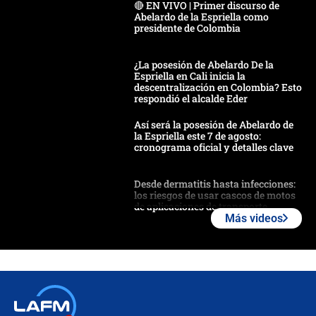
🔴 EN VIVO | Primer discurso de
Abelardo de la Espriella como
presidente de Colombia
¿La posesión de Abelardo De la
Espriella en Cali inicia la
descentralización en Colombia? Esto
respondió el alcalde Eder
Así será la posesión de Abelardo de
la Espriella este 7 de agosto:
cronograma oficial y detalles clave
Desde dermatitis hasta infecciones:
los riesgos de usar cascos de motos
de aplicaciones de transporte
Más videos
¿Cómo comprar dólares desde el
celular? Requisitos, pasos y
recomendaciones
Las seis de las 6 con Juan Lozano |
jueves 6 de agosto de 2026