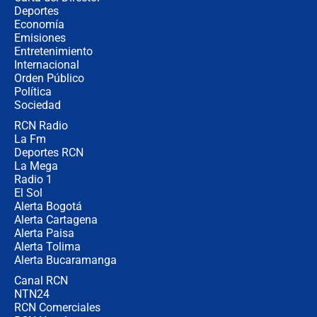
Estratega de Abelardo de la Espriella
Deportes
revela cómo venció a la “casta
Economía
política” en campaña: “Estaba
Emisiones
completamente seguro”
Entretenimiento
Internacional
Alias ‘Calarcá’ habría pagado $60
Orden Público
millones al mes a un supuesto
Política
coronel para filtrar información del
Ejército
Sociedad
RCN Radio
Las razones para escoger al nuevo
La Fm
director de la Policía
Deportes RCN
La Mega
Radio 1
El Sol
Alerta Bogotá
Alerta Cartagena
Alerta Paisa
Alerta Tolima
Alerta Bucaramanga
Canal RCN
NTN24
RCN Comerciales