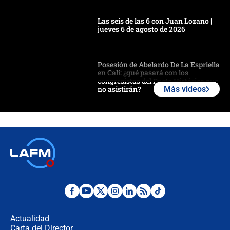
Las seis de las 6 con Juan Lozano |
jueves 6 de agosto de 2026
Posesión de Abelardo De La Espriella
en Cali: ¿qué pasará con los
congresistas del Pacto Histórico que
no asistirán?
Más videos
Álvaro Uribe asistirá a la posesión y
crece el pulso por la elección del
contralor
🔴 EN VIVO | Noticiero La FM con
Juan Lozano - 6 de agosto de 2026
¿Por qué De la Espriella gobernará
desde Barranquilla? Experto explica
la razón
Actualidad
Carta del Director