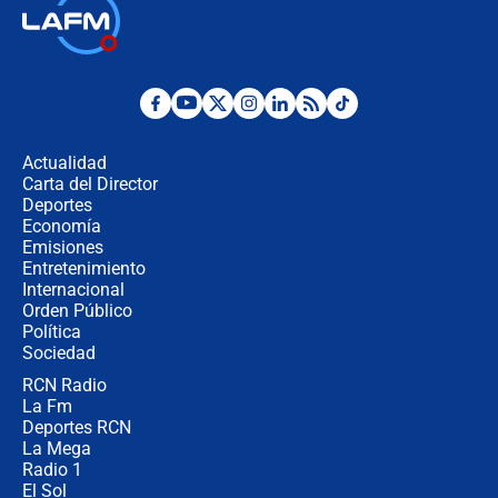
Así será la posesión de Abelardo de
la Espriella este 7 de agosto:
cronograma oficial y detalles clave
Desde dermatitis hasta infecciones:
los riesgos de usar cascos de motos
de aplicaciones de transporte
Actualidad
Carta del Director
¿Cómo comprar dólares desde el
Deportes
celular? Requisitos, pasos y
Economía
recomendaciones
Emisiones
Entretenimiento
Internacional
Las seis de las 6 con Juan Lozano |
Orden Público
jueves 6 de agosto de 2026
Política
Sociedad
RCN Radio
Posesión de Abelardo De La Espriella
La Fm
en Cali: ¿qué pasará con los
congresistas del Pacto Histórico que
Deportes RCN
no asistirán?
La Mega
Radio 1
El Sol