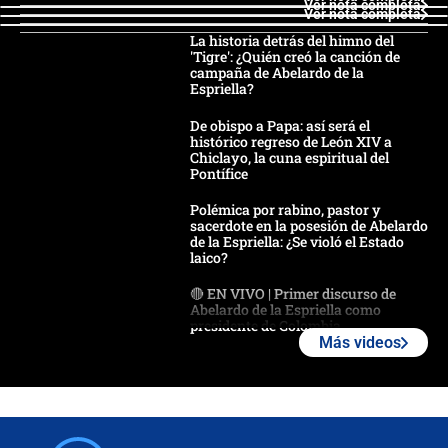
Ver nota completa
Ver nota completa
La historia detrás del himno del
'Tigre': ¿Quién creó la canción de
campaña de Abelardo de la
Espriella?
De obispo a Papa: así será el
histórico regreso de León XIV a
Chiclayo, la cuna espiritual del
Pontífice
Polémica por rabino, pastor y
sacerdote en la posesión de Abelardo
de la Espriella: ¿Se violó el Estado
laico?
🔴 EN VIVO | Primer discurso de
Abelardo de la Espriella como
presidente de Colombia
Más videos
¿La posesión de Abelardo De la
Espriella en Cali inicia la
descentralización en Colombia? Esto
respondió el alcalde Eder