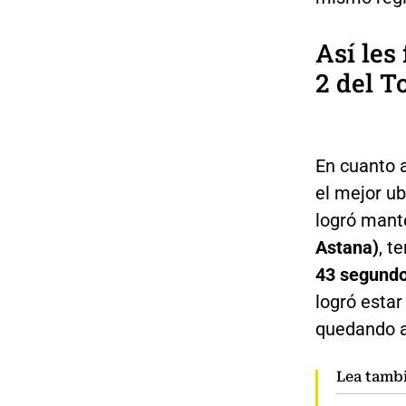
Así les
2 del T
En cuanto 
el mejor ub
logró mant
Astana)
, t
43 segund
logró estar
quedando a
Lea tamb