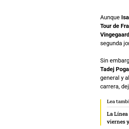
Aunque
Isa
Tour de Fr
Vingegaar
segunda jo
Sin embargo
Tadej Poga
general y 
carrera, de
Lea tamb
La Línea 
viernes y