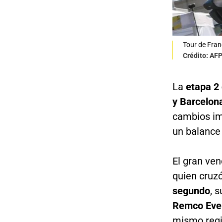
Tour de Fra
Crédito: AF
La
etapa 2 
y Barcelon
cambios imp
un balance 
El gran ve
quien cruz
segundo
, 
Remco Eve
mismo regi