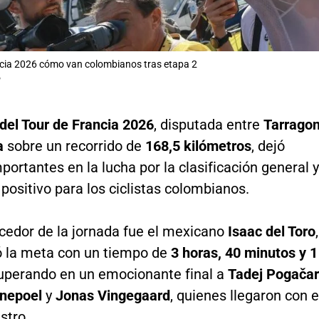
ncia 2026 cómo van colombianos tras etapa 2
P
del Tour de Francia 2026
, disputada entre
Tarrago
a
sobre un recorrido de
168,5 kilómetros
, dejó
ortantes en la lucha por la clasificación general y
positivo para los ciclistas colombianos.
ncedor de la jornada fue el mexicano
Isaac del Toro
,
ó la meta con un tiempo de
3 horas, 40 minutos y 1
superando en un emocionante final a
Tadej Pogačar
nepoel
y
Jonas Vingegaard
, quienes llegaron con e
stro.