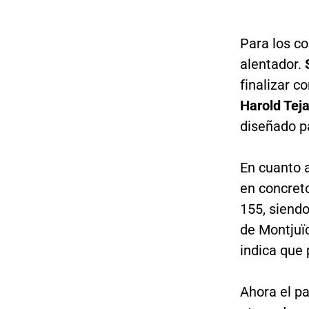
Para los c
alentador.
finalizar c
Harold Tej
diseñado pa
En cuanto a
en concreto
155, siendo
de Montjuïc
indica que 
Ahora el p