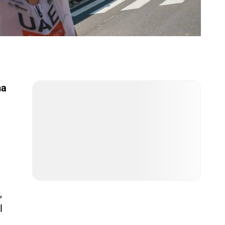
na
,
l