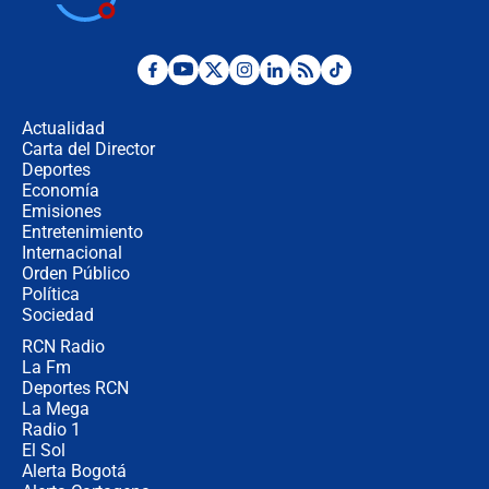
Juan Lozano - 6 de agosto de 2026
¿Por qué De la Espriella gobernará
desde Barranquilla? Experto explica
la razón
Actualidad
Carta del Director
Estratega de Abelardo de la Espriella
Deportes
revela cómo venció a la “casta
Economía
política” en campaña: “Estaba
Emisiones
completamente seguro”
Entretenimiento
Internacional
Alias ‘Calarcá’ habría pagado $60
Orden Público
millones al mes a un supuesto
Política
coronel para filtrar información del
Ejército
Sociedad
RCN Radio
Las razones para escoger al nuevo
La Fm
director de la Policía
Deportes RCN
La Mega
Radio 1
El Sol
Alerta Bogotá