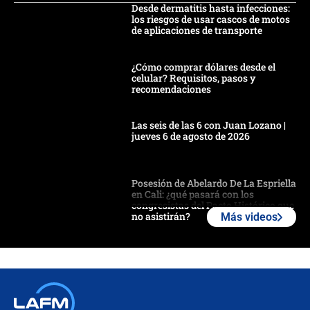
Desde dermatitis hasta infecciones:
los riesgos de usar cascos de motos
de aplicaciones de transporte
¿Cómo comprar dólares desde el
celular? Requisitos, pasos y
recomendaciones
Las seis de las 6 con Juan Lozano |
jueves 6 de agosto de 2026
Posesión de Abelardo De La Espriella
en Cali: ¿qué pasará con los
congresistas del Pacto Histórico que
no asistirán?
Más videos
Álvaro Uribe asistirá a la posesión y
crece el pulso por la elección del
contralor
🔴 EN VIVO | Noticiero La FM con