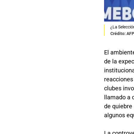
¿La Selecció
Crédito: AF
El ambient
de la expec
institucio
reacciones
clubes invo
llamado a 
de quiebre 
algunos equ
La controv