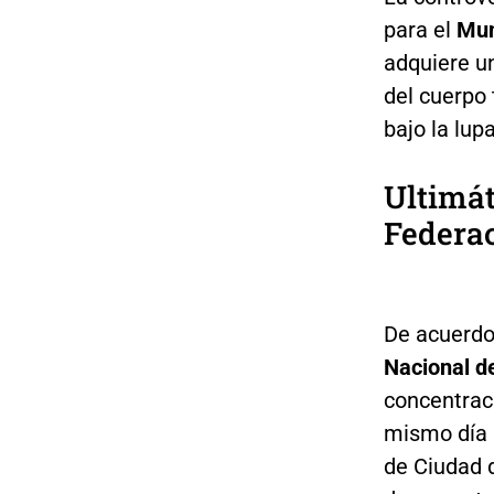
para el
Mun
adquiere un
del cuerpo 
bajo la lupa
Ultimát
Federa
De acuerdo
Nacional d
concentrac
mismo día 
de Ciudad d