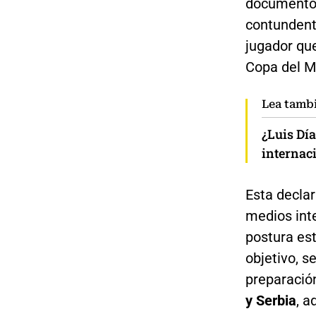
documento 
contundente
jugador qu
Copa del M
Lea tamb
¿Luis Día
internaci
Esta declar
medios int
postura est
objetivo, 
preparació
y Serbia
, a