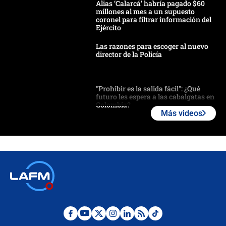
Alias ‘Calarcá’ habría pagado $60
millones al mes a un supuesto
coronel para filtrar información del
Ejército
Las razones para escoger al nuevo
director de la Policía
"Prohibir es la salida fácil": ¿Qué
futuro les espera a las cabalgatas en
Colombia?
Más videos
Ministro de Defensa no descarta el
uso de la UNDMO ante posibles
disturbios durante la posesión
"No hubo fraude ni posibilidad de
fraude": Auditoría respondió a
señalamientos de Petro sobre
elección de Abelardo de La Espriella
Tras su posesión, presidente De la
Espriella empieza gira por regiones