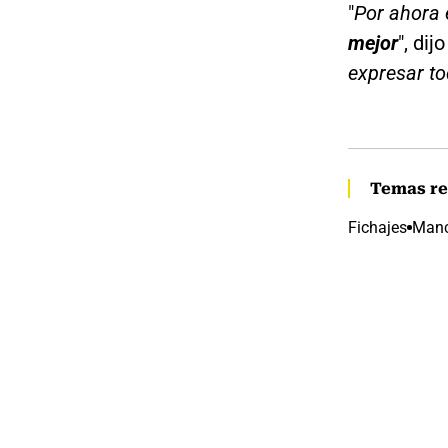
"
Por ahora 
mejor
", di
expresar to
Temas re
Fichajes
Manc