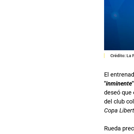
Crédito: La
El entrenad
"
inminente
deseó que e
del club co
Copa Liber
Rueda prec