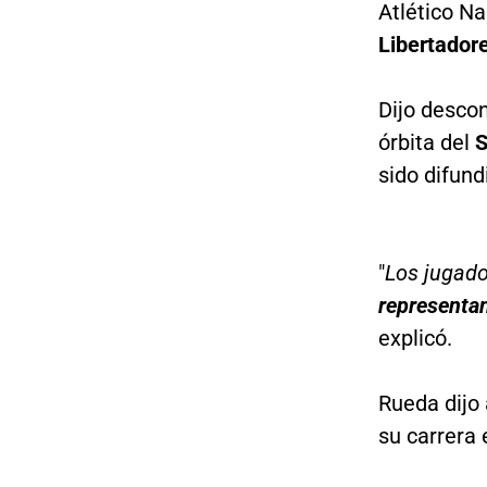
Atlético N
Libertador
Dijo desco
órbita del
S
sido difund
"
Los jugado
representan
explicó.
Rueda dijo
su carrera 