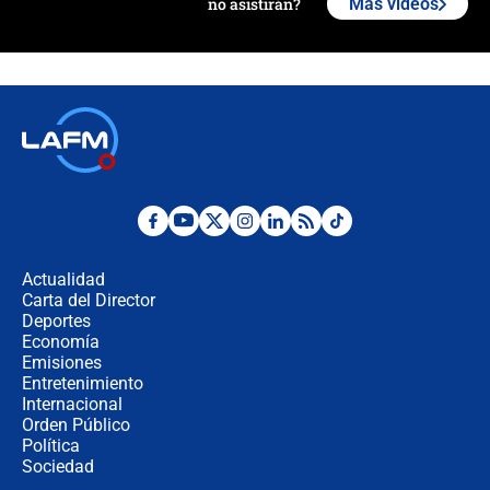
no asistirán?
Más videos
Álvaro Uribe asistirá a la posesión y
crece el pulso por la elección del
contralor
🔴 EN VIVO | Noticiero La FM con
Juan Lozano - 6 de agosto de 2026
¿Por qué De la Espriella gobernará
desde Barranquilla? Experto explica
la razón
Actualidad
Carta del Director
Estratega de Abelardo de la Espriella
Deportes
revela cómo venció a la “casta
Economía
política” en campaña: “Estaba
Emisiones
completamente seguro”
Entretenimiento
Internacional
Alias ‘Calarcá’ habría pagado $60
Orden Público
millones al mes a un supuesto
Política
coronel para filtrar información del
Ejército
Sociedad