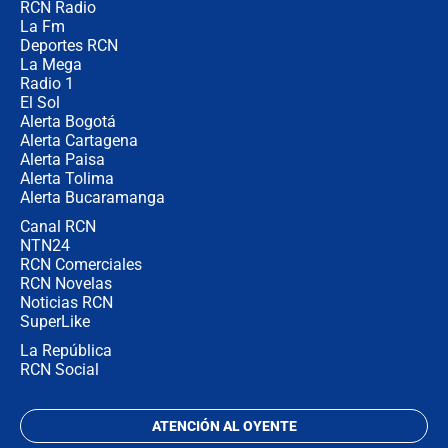
RCN Radio
Las razones para escoger al nuevo
La Fm
director de la Policía
Deportes RCN
La Mega
Radio 1
El Sol
Alerta Bogotá
Alerta Cartagena
Alerta Paisa
Alerta Tolima
Alerta Bucaramanga
Canal RCN
NTN24
RCN Comerciales
RCN Novelas
Noticias RCN
SuperLike
La República
RCN Social
ATENCIÓN AL OYENTE