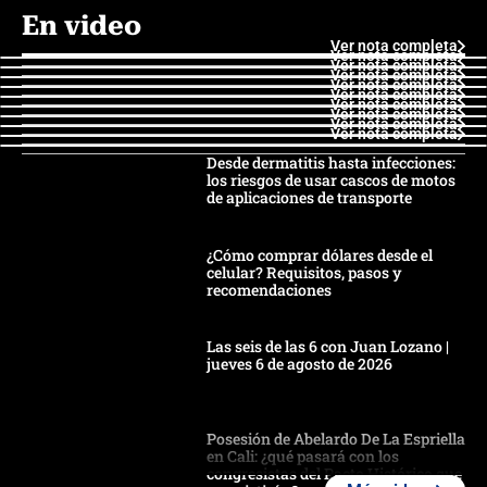
En video
Ver nota completa
Ver nota completa
Ver nota completa
Ver nota completa
Ver nota completa
Ver nota completa
Ver nota completa
Ver nota completa
Ver nota completa
Ver nota completa
Desde dermatitis hasta infecciones:
los riesgos de usar cascos de motos
de aplicaciones de transporte
¿Cómo comprar dólares desde el
celular? Requisitos, pasos y
recomendaciones
Las seis de las 6 con Juan Lozano |
jueves 6 de agosto de 2026
Posesión de Abelardo De La Espriella
en Cali: ¿qué pasará con los
congresistas del Pacto Histórico que