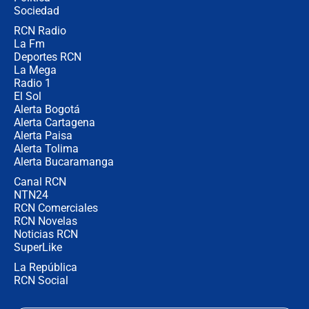
Sociedad
RCN Radio
Posesión de Abelardo De La Espriella
La Fm
en Cali: ¿qué pasará con los
congresistas del Pacto Histórico que
Deportes RCN
no asistirán?
La Mega
Radio 1
El Sol
Alerta Bogotá
Alerta Cartagena
Alerta Paisa
Alerta Tolima
Alerta Bucaramanga
Canal RCN
NTN24
RCN Comerciales
RCN Novelas
Noticias RCN
SuperLike
La República
RCN Social