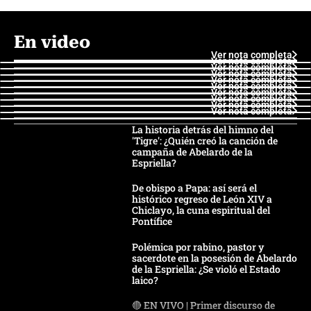
En video
Ver nota completa
Ver nota completa
Ver nota completa
Ver nota completa
Ver nota completa
Ver nota completa
Ver nota completa
Ver nota completa
Ver nota completa
Ver nota completa
La historia detrás del himno del
'Tigre': ¿Quién creó la canción de
campaña de Abelardo de la
Espriella?
De obispo a Papa: así será el
histórico regreso de León XIV a
Chiclayo, la cuna espiritual del
Pontífice
Polémica por rabino, pastor y
sacerdote en la posesión de Abelardo
de la Espriella: ¿Se violó el Estado
laico?
🔴 EN VIVO | Primer discurso de