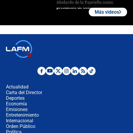
Abelardo de la Espriella como
presidente de Colombia
Más videos
¿La posesión de Abelardo De la
Espriella en Cali inicia la
descentralización en Colombia? Esto
respondió el alcalde Eder
Así será la posesión de Abelardo de
la Espriella este 7 de agosto:
cronograma oficial y detalles clave
Desde dermatitis hasta infecciones:
los riesgos de usar cascos de motos
de aplicaciones de transporte
Actualidad
Carta del Director
¿Cómo comprar dólares desde el
Deportes
celular? Requisitos, pasos y
Economía
recomendaciones
Emisiones
Entretenimiento
Internacional
Las seis de las 6 con Juan Lozano |
Orden Público
jueves 6 de agosto de 2026
Política