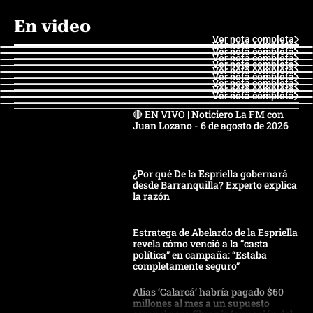
En video
Ver nota completa
Ver nota completa
Ver nota completa
Ver nota completa
Ver nota completa
Ver nota completa
Ver nota completa
Ver nota completa
Ver nota completa
Ver nota completa
🔴 EN VIVO | Noticiero La FM con
Juan Lozano - 6 de agosto de 2026
¿Por qué De la Espriella gobernará
desde Barranquilla? Experto explica
la razón
Estratega de Abelardo de la Espriella
revela cómo venció a la “casta
política” en campaña: “Estaba
completamente seguro”
Alias ‘Calarcá’ habría pagado $60
millones al mes a un supuesto