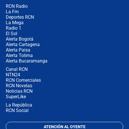
RCN Radio
Las seis de las 6 con Juan Lozano |
La Fm
miércoles 5 de agosto de 2026
Deportes RCN
La Mega
Radio 1
El Sol
Alerta Bogotá
Alerta Cartagena
Alerta Paisa
Alerta Tolima
Alerta Bucaramanga
Canal RCN
NTN24
RCN Comerciales
RCN Novelas
Noticias RCN
SuperLike
La República
RCN Social
ATENCIÓN AL OYENTE