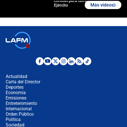
coronel para filtrar información del
Ejército
Más videos
Las razones para escoger al nuevo
director de la Policía
"Prohibir es la salida fácil": ¿Qué
futuro les espera a las cabalgatas en
Colombia?
Ministro de Defensa no descarta el
uso de la UNDMO ante posibles
disturbios durante la posesión
Actualidad
Carta del Director
"No hubo fraude ni posibilidad de
Deportes
fraude": Auditoría respondió a
Economía
señalamientos de Petro sobre
Emisiones
elección de Abelardo de La Espriella
Entretenimiento
Internacional
Tras su posesión, presidente De la
Orden Público
Espriella empieza gira por regiones
Política
donde perdió
Sociedad