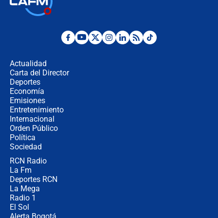
Juan Lozano - 6 de agosto de 2026
¿Por qué De la Espriella gobernará
desde Barranquilla? Experto explica
la razón
Actualidad
Carta del Director
Estratega de Abelardo de la Espriella
Deportes
revela cómo venció a la “casta
Economía
política” en campaña: “Estaba
Emisiones
completamente seguro”
Entretenimiento
Internacional
Alias ‘Calarcá’ habría pagado $60
Orden Público
millones al mes a un supuesto
Política
coronel para filtrar información del
Ejército
Sociedad
RCN Radio
Las razones para escoger al nuevo
La Fm
director de la Policía
Deportes RCN
La Mega
Radio 1
El Sol
Alerta Bogotá