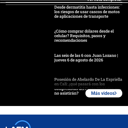
Desde dermatitis hasta infecciones:
los riesgos de usar cascos de motos
de aplicaciones de transporte
¿Cómo comprar dólares desde el
celular? Requisitos, pasos y
recomendaciones
Las seis de las 6 con Juan Lozano |
jueves 6 de agosto de 2026
Posesión de Abelardo De La Espriella
en Cali: ¿qué pasará con los
congresistas del Pacto Histórico que
no asistirán?
Más videos
Álvaro Uribe asistirá a la posesión y
crece el pulso por la elección del
contralor
🔴 EN VIVO | Noticiero La FM con