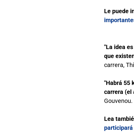
Le puede i
importantes
"La idea es
que existe
carrera, Th
"Habrá 55 k
carrera (el
Gouvenou.
Lea tambi
participará