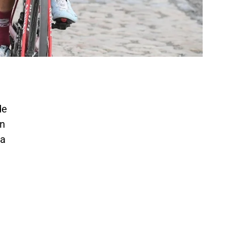
de
on
ia