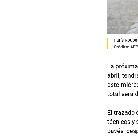
París-Rouba
Crédito: AF
La próxima 
abril, tend
este miérc
total será 
El trazado 
técnicos y 
pavés, desp