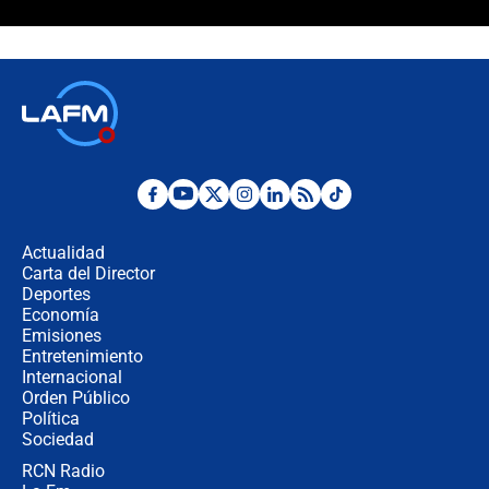
¿La posesión de Abelardo De la
Espriella en Cali inicia la
descentralización en Colombia? Esto
respondió el alcalde Eder
Así será la posesión de Abelardo de
la Espriella este 7 de agosto:
cronograma oficial y detalles clave
Desde dermatitis hasta infecciones:
los riesgos de usar cascos de motos
de aplicaciones de transporte
Actualidad
Carta del Director
¿Cómo comprar dólares desde el
Deportes
celular? Requisitos, pasos y
Economía
recomendaciones
Emisiones
Entretenimiento
Internacional
Las seis de las 6 con Juan Lozano |
Orden Público
jueves 6 de agosto de 2026
Política
Sociedad
RCN Radio
Posesión de Abelardo De La Espriella