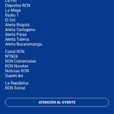
La Fm
en Cali: ¿qué pasará con los
congresistas del Pacto Histórico que
Deportes RCN
no asistirán?
La Mega
Radio 1
El Sol
Alerta Bogotá
Alerta Cartagena
Alerta Paisa
Alerta Tolima
Alerta Bucaramanga
Canal RCN
NTN24
RCN Comerciales
RCN Novelas
Noticias RCN
SuperLike
La República
RCN Social
ATENCIÓN AL OYENTE