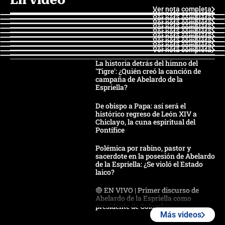
Ver nota completa
Ver nota completa
Ver nota completa
Ver nota completa
Ver nota completa
Ver nota completa
Ver nota completa
Ver nota completa
Ver nota completa
Ver nota completa
La historia detrás del himno del
'Tigre': ¿Quién creó la canción de
campaña de Abelardo de la
Espriella?
De obispo a Papa: así será el
histórico regreso de León XIV a
Chiclayo, la cuna espiritual del
Pontífice
Polémica por rabino, pastor y
sacerdote en la posesión de Abelardo
de la Espriella: ¿Se violó el Estado
laico?
🔴 EN VIVO | Primer discurso de
Abelardo de la Espriella como
presidente de Colombia
Más videos