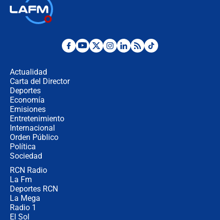
Ministro de Defensa no descarta el
uso de la UNDMO ante posibles
disturbios durante la posesión
"No hubo fraude ni posibilidad de
fraude": Auditoría respondió a
señalamientos de Petro sobre
Actualidad
elección de Abelardo de La Espriella
Carta del Director
Tras su posesión, presidente De la
Deportes
Espriella empieza gira por regiones
Economía
donde perdió
Emisiones
Entretenimiento
Internacional
Las seis de las 6 con Juan Lozano |
Orden Público
miércoles 5 de agosto de 2026
Política
Sociedad
RCN Radio
🔴 EN VIVO | Noticiero La FM con
La Fm
Juan Lozano - 5 de agosto de 2026
Deportes RCN
La Mega
Radio 1
El Sol