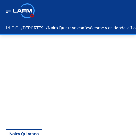
INICIO
DEPORTES
Nairo Quintana confesó cómo y en dónde le 'fle
Nairo Quintana