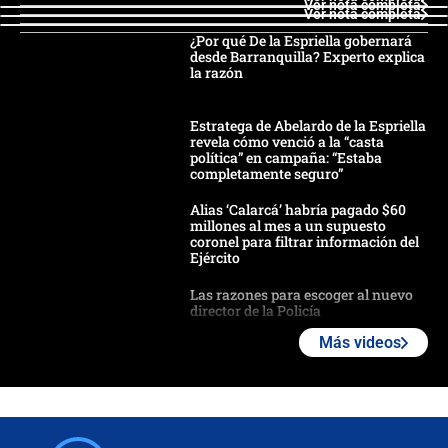
Ver nota completa
Ver nota completa
¿Por qué De la Espriella gobernará
desde Barranquilla? Experto explica
la razón
Estratega de Abelardo de la Espriella
revela cómo venció a la “casta
política” en campaña: “Estaba
completamente seguro”
Alias ‘Calarcá’ habría pagado $60
millones al mes a un supuesto
coronel para filtrar información del
Ejército
Las razones para escoger al nuevo
director de la Policía
Más videos
"Prohibir es la salida fácil": ¿Qué
futuro les espera a las cabalgatas en
Colombia?