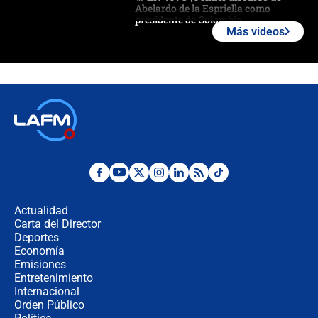
Abelardo de la Espriella como
presidente de Colombia
Más videos
¿La posesión de Abelardo De la
Espriella en Cali inicia la
descentralización en Colombia? Esto
respondió el alcalde Eder
Así será la posesión de Abelardo de
la Espriella este 7 de agosto:
cronograma oficial y detalles clave
Desde dermatitis hasta infecciones:
los riesgos de usar cascos de motos
de aplicaciones de transporte
Actualidad
Carta del Director
¿Cómo comprar dólares desde el
Deportes
celular? Requisitos, pasos y
Economía
recomendaciones
Emisiones
Entretenimiento
Internacional
Las seis de las 6 con Juan Lozano |
Orden Público
jueves 6 de agosto de 2026