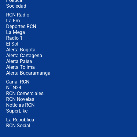
Política
Sociedad
RCN Radio
Posesión de Abelardo De La Espriella
La Fm
en Cali: ¿qué pasará con los
congresistas del Pacto Histórico que
Deportes RCN
no asistirán?
La Mega
Radio 1
El Sol
Alerta Bogotá
Alerta Cartagena
Alerta Paisa
Alerta Tolima
Alerta Bucaramanga
Canal RCN
NTN24
RCN Comerciales
RCN Novelas
Noticias RCN
SuperLike
La República
RCN Social