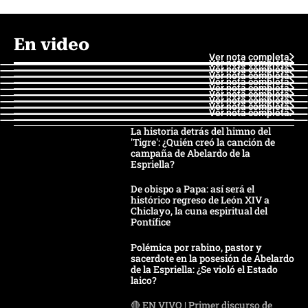
En video
Ver nota completa
Ver nota completa
Ver nota completa
Ver nota completa
Ver nota completa
Ver nota completa
Ver nota completa
Ver nota completa
Ver nota completa
Ver nota completa
La historia detrás del himno del
'Tigre': ¿Quién creó la canción de
campaña de Abelardo de la
Espriella?
De obispo a Papa: así será el
histórico regreso de León XIV a
Chiclayo, la cuna espiritual del
Pontífice
Polémica por rabino, pastor y
sacerdote en la posesión de Abelardo
de la Espriella: ¿Se violó el Estado
laico?
🔴 EN VIVO | Primer discurso de