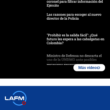
coronel para filtrar información del
Ejército
Las razones para escoger al nuevo
director de la Policía
"Prohibir es la salida fácil": ¿Qué
futuro les espera a las cabalgatas en
Colombia?
Ministro de Defensa no descarta el
uso de la UNDMO ante posibles
disturbios durante la posesión
Más videos
"No hubo fraude ni posibilidad de
fraude": Auditoría respondió a
señalamientos de Petro sobre
elección de Abelardo de La Espriella
Tras su posesión, presidente De la
Espriella empieza gira por regiones
donde perdió