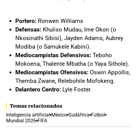
Portero:
Ronwen Williams
Defensas:
Khuliso Mudau, Ime Okon (o
Nkosinathi Sibisi), Jayden Adams, Aubrey
Modiba (o Samukele Kabini).
Mediocampistas Defensivos:
Teboho
Mokoena, Thalente Mbatha (o Yaya Sithole).
Mediocampistas Ofensivos:
Oswin Appollis,
Themba Zwane, Relebohile Mofokeng.
Delantero Centro:
Lyle Foster.
Temas relacionados
Inteligencia artificial
México
Sudáfrica
Fútbol
Mundial 2026
FIFA