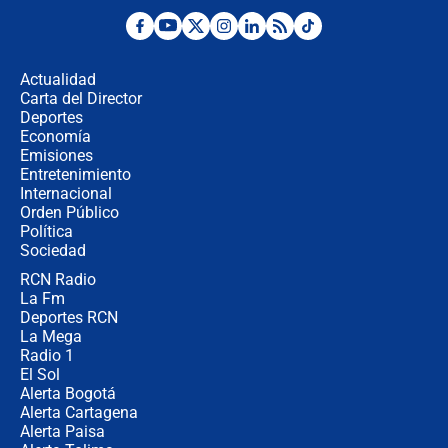
Las seis de las 6 con Juan Lozano |
miércoles 5 de agosto de 2026
Actualidad
Carta del Director
🔴 EN VIVO | Noticiero La FM con
Deportes
Juan Lozano - 5 de agosto de 2026
Economía
Emisiones
Entretenimiento
Internacional
La petición de los empresarios al
Orden Público
gobierno de De la Espriella antes del
Política
Congreso de la ANDI
Sociedad
RCN Radio
María Fernanda Cabal asegura que
La Fm
Uribe tiene "aversión" a la palabra
derecha: "Es como si le hablaran del
Deportes RCN
demonio"
La Mega
Radio 1
El Sol
Alerta Bogotá
Alerta Cartagena
Alerta Paisa