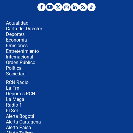
Posesión de Abelardo De La Espriella
en Cali: ¿qué pasará con los
congresistas del Pacto Histórico que
Actualidad
no asistirán?
Carta del Director
Álvaro Uribe asistirá a la posesión y
Deportes
crece el pulso por la elección del
Economía
contralor
Emisiones
Entretenimiento
Internacional
🔴 EN VIVO | Noticiero La FM con
Orden Público
Juan Lozano - 6 de agosto de 2026
Política
Sociedad
RCN Radio
¿Por qué De la Espriella gobernará
La Fm
desde Barranquilla? Experto explica
la razón
Deportes RCN
La Mega
Radio 1
El Sol
Alerta Bogotá
Alerta Cartagena
Alerta Paisa