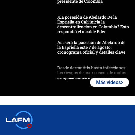
presidente de Colombia
¿La posesión de Abelardo De la
Espriella en Cali inicia la
descentralización en Colombia? Esto
respondió el alcalde Eder
Así será la posesión de Abelardo de
la Espriella este 7 de agosto:
cronograma oficial y detalles clave
Desde dermatitis hasta infecciones:
los riesgos de usar cascos de motos
de aplicaciones de transporte
Más videos
¿Cómo comprar dólares desde el
celular? Requisitos, pasos y
recomendaciones
Las seis de las 6 con Juan Lozano |
jueves 6 de agosto de 2026