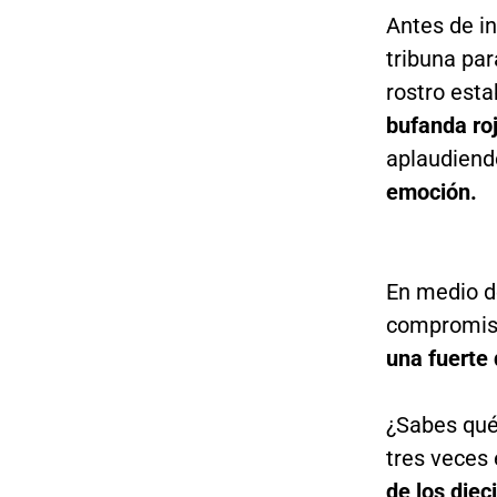
Antes de i
tribuna par
rostro est
bufanda ro
aplaudiend
emoción.
En medio d
compromiso
una fuerte 
¿Sabes qué 
tres veces 
de los die