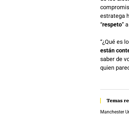
compromiso
estratega h
“
respeto
” 
“¿Qué es l
están conte
saber de vo
quien parec
Temas re
Manchester U