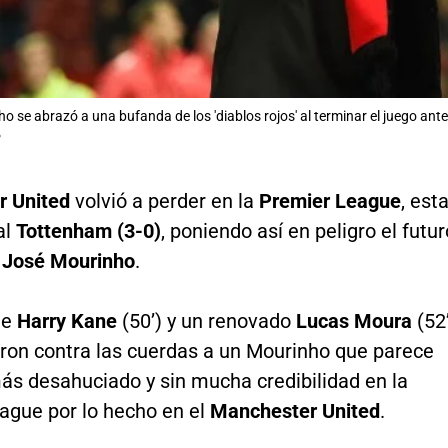
o se abrazó a una bufanda de los 'diablos rojos' al terminar el juego ant
P
 United
volvió a perder en la
Premier League
, est
al
Tottenham (3-0)
, poniendo así en peligro el futur
o
José Mourinho
.
de
Harry Kane
(50’) y un renovado
Lucas Moura
(52
eron contra las cuerdas a un Mourinho que parece
ás desahuciado y sin mucha credibilidad en la
ague por lo hecho en el
Manchester United
.