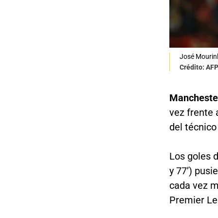
José Mourinh
Crédito: AF
Manchester
vez frente 
del técnic
Los goles 
y 77’) pusi
cada vez m
Premier Le