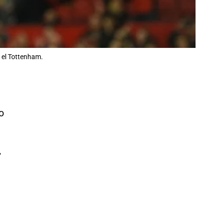
e el Tottenham.
a
o
’