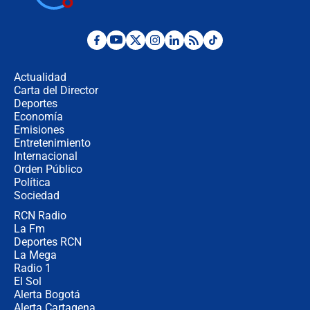
cronograma oficial y detalles clave
Desde dermatitis hasta infecciones:
los riesgos de usar cascos de motos
de aplicaciones de transporte
Actualidad
Carta del Director
¿Cómo comprar dólares desde el
Deportes
celular? Requisitos, pasos y
Economía
recomendaciones
Emisiones
Entretenimiento
Internacional
Las seis de las 6 con Juan Lozano |
Orden Público
jueves 6 de agosto de 2026
Política
Sociedad
RCN Radio
Posesión de Abelardo De La Espriella
La Fm
en Cali: ¿qué pasará con los
congresistas del Pacto Histórico que
Deportes RCN
no asistirán?
La Mega
Radio 1
El Sol
Alerta Bogotá
Alerta Cartagena