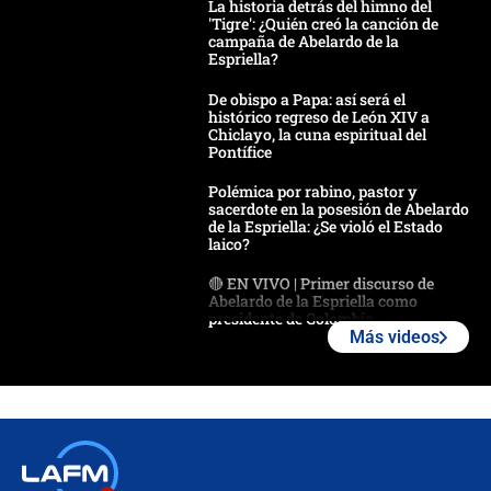
La historia detrás del himno del
'Tigre': ¿Quién creó la canción de
campaña de Abelardo de la
Espriella?
De obispo a Papa: así será el
histórico regreso de León XIV a
Chiclayo, la cuna espiritual del
Pontífice
Polémica por rabino, pastor y
sacerdote en la posesión de Abelardo
de la Espriella: ¿Se violó el Estado
laico?
🔴 EN VIVO | Primer discurso de
Abelardo de la Espriella como
presidente de Colombia
Más videos
¿La posesión de Abelardo De la
Espriella en Cali inicia la
descentralización en Colombia? Esto
respondió el alcalde Eder
Así será la posesión de Abelardo de
la Espriella este 7 de agosto: