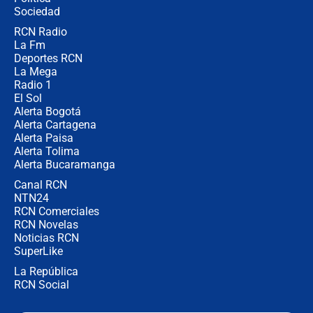
Ejército
Sociedad
RCN Radio
Las razones para escoger al nuevo
La Fm
director de la Policía
Deportes RCN
La Mega
Radio 1
El Sol
Alerta Bogotá
Alerta Cartagena
Alerta Paisa
Alerta Tolima
Alerta Bucaramanga
Canal RCN
NTN24
RCN Comerciales
RCN Novelas
Noticias RCN
SuperLike
La República
RCN Social