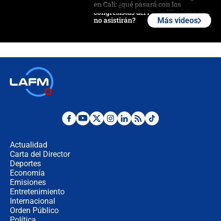
en Cali: ¿qué pasará con los
congresistas del Pacto Histórico que
no asistirán?
Más videos
Álvaro Uribe asistirá a la posesión y
crece el pulso por la elección del
contralor
🔴 EN VIVO | Noticiero La FM con
Juan Lozano - 6 de agosto de 2026
¿Por qué De la Espriella gobernará
desde Barranquilla? Experto explica
la razón
Actualidad
Carta del Director
Estratega de Abelardo de la Espriella
Deportes
revela cómo venció a la “casta
Economía
política” en campaña: “Estaba
Emisiones
completamente seguro”
Entretenimiento
Internacional
Alias ‘Calarcá’ habría pagado $60
Orden Público
millones al mes a un supuesto
Política
coronel para filtrar información del