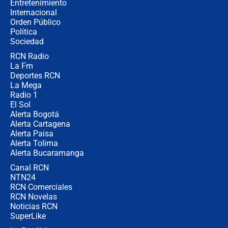
Entretenimiento
Internacional
🔴 EN VIVO | Noticiero La FM con
Orden Público
Juan Lozano - 6 de agosto de 2026
Política
Sociedad
RCN Radio
¿Por qué De la Espriella gobernará
La Fm
desde Barranquilla? Experto explica
la razón
Deportes RCN
La Mega
Radio 1
El Sol
Alerta Bogotá
Alerta Cartagena
Alerta Paisa
Alerta Tolima
Alerta Bucaramanga
Canal RCN
NTN24
RCN Comerciales
RCN Novelas
Noticias RCN
SuperLike