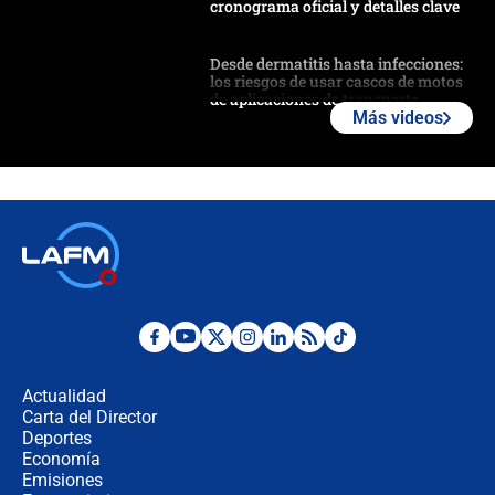
cronograma oficial y detalles clave
Desde dermatitis hasta infecciones:
los riesgos de usar cascos de motos
de aplicaciones de transporte
Más videos
¿Cómo comprar dólares desde el
celular? Requisitos, pasos y
recomendaciones
Las seis de las 6 con Juan Lozano |
jueves 6 de agosto de 2026
Posesión de Abelardo De La Espriella
en Cali: ¿qué pasará con los
congresistas del Pacto Histórico que
Actualidad
no asistirán?
Carta del Director
Álvaro Uribe asistirá a la posesión y
Deportes
crece el pulso por la elección del
Economía
contralor
Emisiones