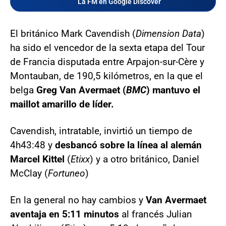
La FM en Google Discover
El británico Mark Cavendish (
Dimension Data
)
ha sido el vencedor de la sexta etapa del Tour
de Francia disputada entre Arpajon-sur-Cère y
Montauban, de 190,5 kilómetros, en la que el
belga
Greg Van Avermaet (
BMC
) mantuvo el
maillot amarillo de líder.
Cavendish, intratable, invirtió un tiempo de
4h43:48 y
desbancó sobre la línea al alemán
Marcel Kittel
(
Etixx
) y a otro británico, Daniel
McClay (
Fortuneo
)
En la general no hay cambios y
Van Avermaet
aventaja en 5:11 minutos
al francés Julian