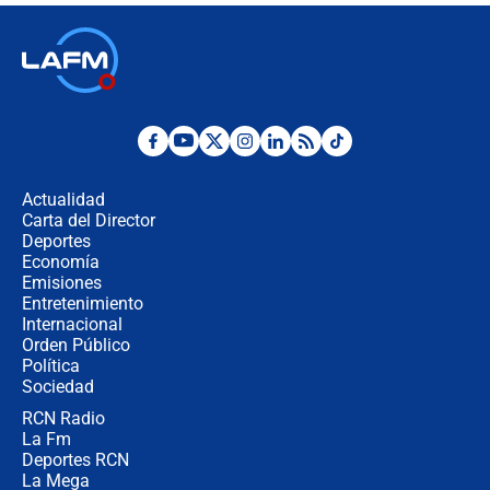
Las seis de las 6 con Juan Lozano |
jueves 6 de agosto de 2026
Posesión de Abelardo De La Espriella
en Cali: ¿qué pasará con los
congresistas del Pacto Histórico que
Actualidad
no asistirán?
Carta del Director
Álvaro Uribe asistirá a la posesión y
Deportes
crece el pulso por la elección del
Economía
contralor
Emisiones
Entretenimiento
Internacional
🔴 EN VIVO | Noticiero La FM con
Orden Público
Juan Lozano - 6 de agosto de 2026
Política
Sociedad
RCN Radio
¿Por qué De la Espriella gobernará
La Fm
desde Barranquilla? Experto explica
la razón
Deportes RCN
La Mega