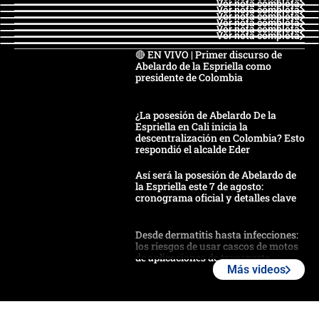
Ver nota completa
Ver nota completa
Ver nota completa
Ver nota completa
Ver nota completa
Ver nota completa
🔴 EN VIVO | Primer discurso de
Abelardo de la Espriella como
presidente de Colombia
¿La posesión de Abelardo De la
Espriella en Cali inicia la
descentralización en Colombia? Esto
respondió el alcalde Eder
Así será la posesión de Abelardo de
la Espriella este 7 de agosto:
cronograma oficial y detalles clave
Desde dermatitis hasta infecciones:
los riesgos de usar cascos de motos
de aplicaciones de transporte
Más videos
¿Cómo comprar dólares desde el
celular? Requisitos, pasos y
recomendaciones