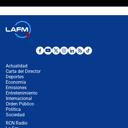
"Prohibir es la salida fácil": ¿Qué
futuro les espera a las cabalgatas en
Colombia?
Ministro de Defensa no descarta el
uso de la UNDMO ante posibles
disturbios durante la posesión
"No hubo fraude ni posibilidad de
fraude": Auditoría respondió a
señalamientos de Petro sobre
Actualidad
elección de Abelardo de La Espriella
Carta del Director
Tras su posesión, presidente De la
Deportes
Espriella empieza gira por regiones
Economía
donde perdió
Emisiones
Entretenimiento
Internacional
Las seis de las 6 con Juan Lozano |
Orden Público
miércoles 5 de agosto de 2026
Política
Sociedad
RCN Radio
🔴 EN VIVO | Noticiero La FM con