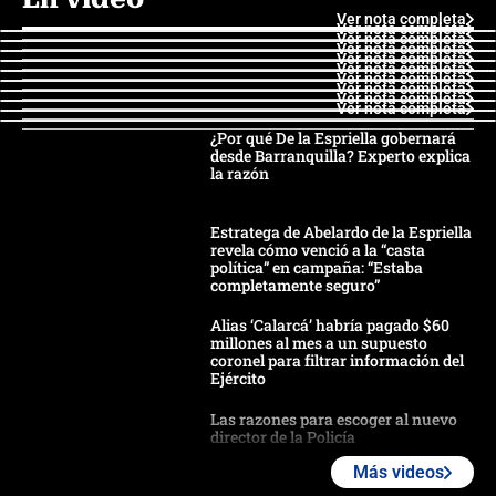
Ver nota completa
Ver nota completa
Ver nota completa
Ver nota completa
Ver nota completa
Ver nota completa
Ver nota completa
Ver nota completa
Ver nota completa
Ver nota completa
¿Por qué De la Espriella gobernará
desde Barranquilla? Experto explica
la razón
Estratega de Abelardo de la Espriella
revela cómo venció a la “casta
política” en campaña: “Estaba
completamente seguro”
Alias ‘Calarcá’ habría pagado $60
millones al mes a un supuesto
coronel para filtrar información del
Ejército
Las razones para escoger al nuevo
director de la Policía
Más videos