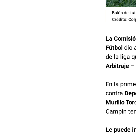
Balón del fú
Crédito: Co
La
Comisión
Fútbol
dio 
de la liga 
Arbitraje 
En la prime
contra
Depo
Murillo Tor
Campín ten
Le puede i