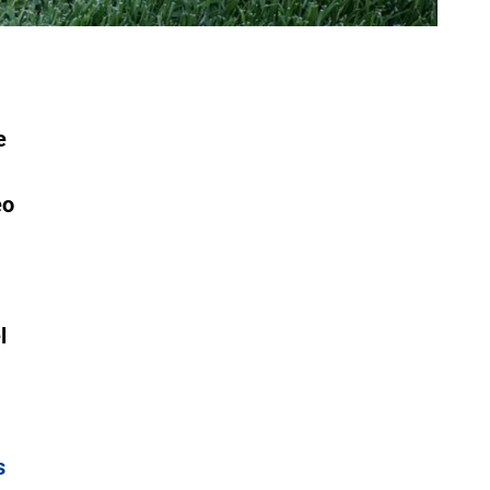
e
eo
l
s