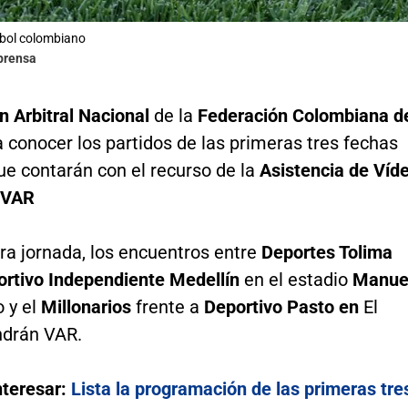
tbol colombiano
lprensa
 Arbitral Nacional
de la
Federación Colombiana d
a conocer los partidos de las primeras tres fechas
que contarán con el recurso de la
Asistencia de Víd
– VAR
ra jornada, los encuentros entre
Deportes Tolima
rtivo Independiente Medellín
en el estadio
Manue
o y el
Millonarios
frente a
Deportivo Pasto en
El
drán VAR.
nteresar:
Lista la programación de las primeras tre