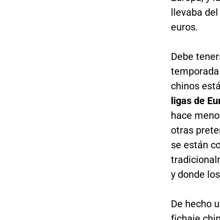
llevaba del
euros.
Debe tener
temporada 
chinos est
ligas de Eu
hace menos
otras prete
se están c
tradicional
y donde lo
De hecho un
fichaje chi