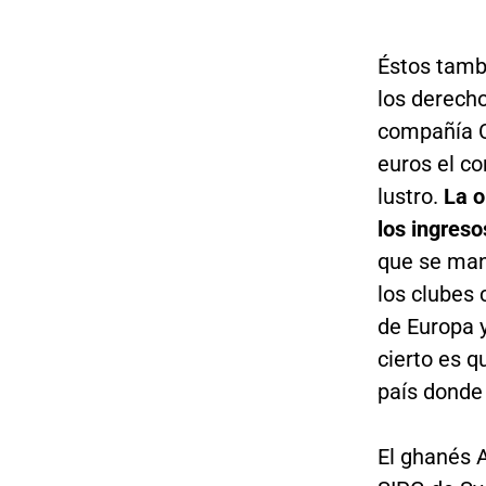
Éstos tamb
los derecho
compañía C
euros el co
lustro.
La o
los ingreso
que se man
los clubes 
de Europa y
cierto es 
país donde
El ghanés 