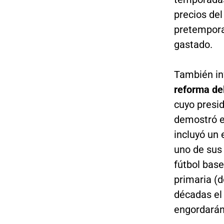
precios del
pretempora
gastado.
También inf
reforma del
cuyo presid
demostró en
incluyó un 
uno de sus 
fútbol base
primaria (
décadas el 
engordarán 