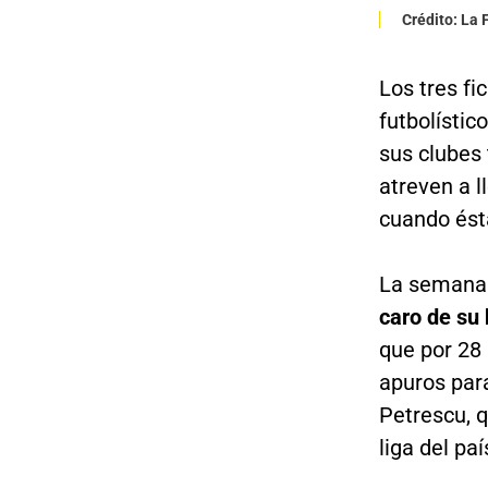
Crédito: La
Los tres fi
futbolístic
sus clubes 
atreven a l
cuando ést
La semana a
caro de su 
que por 28
apuros par
Petrescu, q
liga del paí