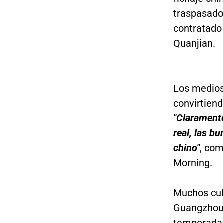
traspasado 
contratado 
Quanjian.
Los medios
convirtiend
"Claramente
real, las b
chino"
, co
Morning.
Muchos culp
Guangzhou 
temporadas