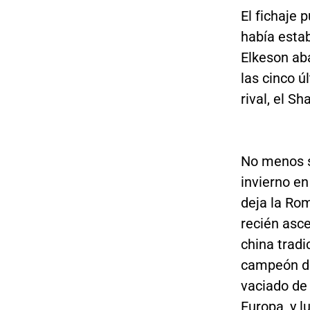
El fichaje 
había estab
Elkeson ab
las cinco ú
rival, el S
No menos s
invierno en
deja la Ro
recién asce
china tradi
campeón de
vaciado de 
Europa, y 