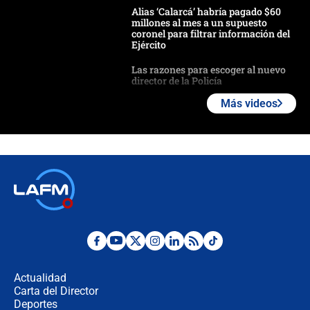
Alias ‘Calarcá’ habría pagado $60
millones al mes a un supuesto
coronel para filtrar información del
Ejército
Las razones para escoger al nuevo
director de la Policía
Más videos
"Prohibir es la salida fácil": ¿Qué
futuro les espera a las cabalgatas en
Colombia?
Ministro de Defensa no descarta el
uso de la UNDMO ante posibles
disturbios durante la posesión
"No hubo fraude ni posibilidad de
fraude": Auditoría respondió a
señalamientos de Petro sobre
Actualidad
elección de Abelardo de La Espriella
Carta del Director
Tras su posesión, presidente De la
Deportes