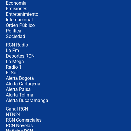
Espriella empieza gira por regiones
Economía
donde perdió
Emisiones
Entretenimiento
Internacional
Las seis de las 6 con Juan Lozano |
Orden Público
miércoles 5 de agosto de 2026
Política
Sociedad
RCN Radio
🔴 EN VIVO | Noticiero La FM con
La Fm
Juan Lozano - 5 de agosto de 2026
Deportes RCN
La Mega
Radio 1
El Sol
Alerta Bogotá
Alerta Cartagena
Alerta Paisa
Alerta Tolima
Alerta Bucaramanga
Canal RCN
NTN24
RCN Comerciales
RCN Novelas