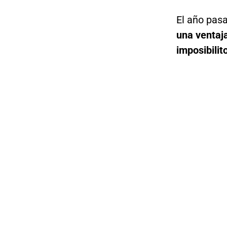
El año pas
una ventaja
imposibilit