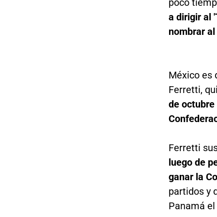
poco tiemp
a dirigir al
nombrar al
México es d
Ferretti, qu
de octubre 
Confederac
Ferretti su
luego de p
ganar la C
partidos y 
Panamá el 