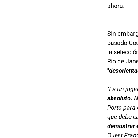
ahora.
Sin embargo
pasado Cour
la selecció
Río de Jane
"
desorient
"
Es un jug
absoluto.
N
Porto para 
que debe c
demostrar 
Ouest Fran