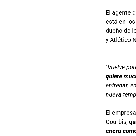
El agente d
está en los
dueño de lo
y Atlético N
"
Vuelve por
quiere muc
entrenar, e
nueva tem
El empresar
Courbis,
qu
enero como