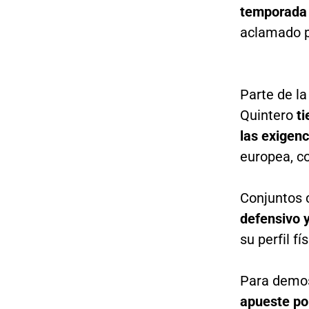
temporad
aclamado p
Parte de la
Quintero
ti
las exigen
europea, co
Conjuntos
defensivo
su perfil fí
Para demos
apueste po