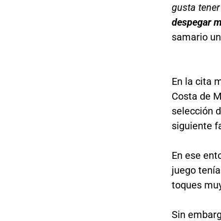
gusta tener
despegar mu
samario un
En la cita 
Costa de Ma
selección de
siguiente f
En ese en
juego tenía
toques muy
Sin embar