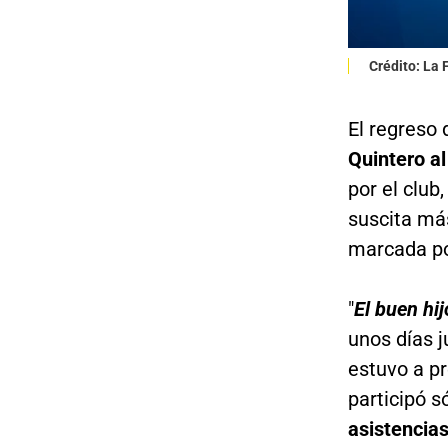
Crédito: La
El regreso
Quintero al
por el club
suscita má
marcada p
"
El buen hij
unos días j
estuvo a p
participó s
asistencias