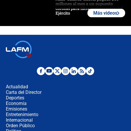
millones al mes a un supuesto
coronel para filtrar información del
Ejército
Más videos
Las razones para escoger al nuevo
director de la Policía
"Prohibir es la salida fácil": ¿Qué
futuro les espera a las cabalgatas en
Colombia?
Ministro de Defensa no descarta el
uso de la UNDMO ante posibles
disturbios durante la posesión
Actualidad
Carta del Director
"No hubo fraude ni posibilidad de
Deportes
fraude": Auditoría respondió a
Economía
señalamientos de Petro sobre
Emisiones
elección de Abelardo de La Espriella
Entretenimiento
Internacional
Tras su posesión, presidente De la
Orden Público
Espriella empieza gira por regiones