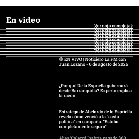
En video
Ver nota completa
Ver nota completa
Ver nota completa
Ver nota completa
Ver nota completa
Ver nota completa
Ver nota completa
Ver nota completa
Ver nota completa
Ver nota completa
🔴 EN VIVO | Noticiero La FM con
Juan Lozano - 6 de agosto de 2026
¿Por qué De la Espriella gobernará
desde Barranquilla? Experto explica
la razón
Estratega de Abelardo de la Espriella
revela cómo venció a la “casta
política” en campaña: “Estaba
completamente seguro”
Alias ‘Calarcá’ habría pagado $60