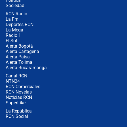
Política
donde perdió
Sociedad
RCN Radio
Las seis de las 6 con Juan Lozano |
La Fm
miércoles 5 de agosto de 2026
Deportes RCN
La Mega
Radio 1
El Sol
Alerta Bogotá
Alerta Cartagena
Alerta Paisa
Alerta Tolima
Alerta Bucaramanga
Canal RCN
NTN24
RCN Comerciales
RCN Novelas
Noticias RCN
SuperLike
La República
RCN Social