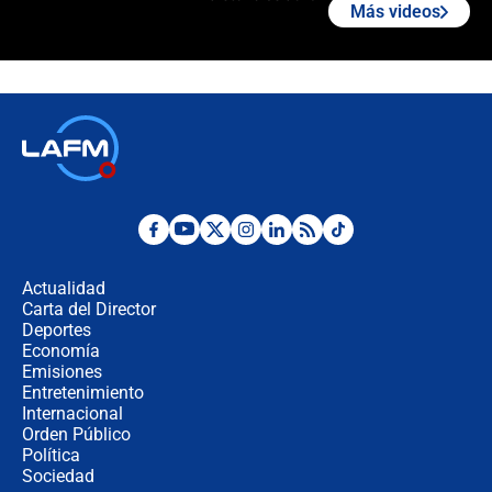
Más videos
"No hubo fraude ni posibilidad de
fraude": Auditoría respondió a
señalamientos de Petro sobre
elección de Abelardo de La Espriella
Tras su posesión, presidente De la
Espriella empieza gira por regiones
donde perdió
Las seis de las 6 con Juan Lozano |
miércoles 5 de agosto de 2026
Actualidad
Carta del Director
🔴 EN VIVO | Noticiero La FM con
Deportes
Juan Lozano - 5 de agosto de 2026
Economía
Emisiones
Entretenimiento
Internacional
La petición de los empresarios al
Orden Público
gobierno de De la Espriella antes del
Política
Congreso de la ANDI
Sociedad