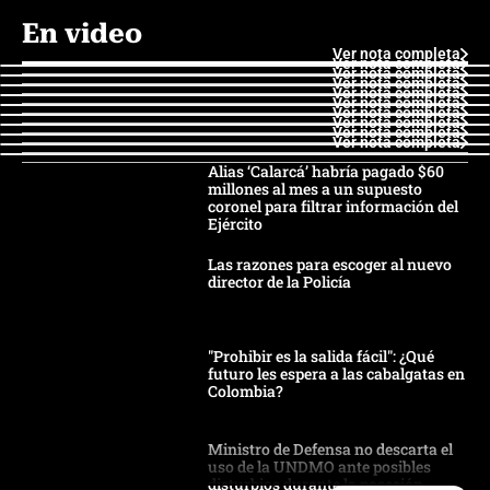
En video
Ver nota completa
Ver nota completa
Ver nota completa
Ver nota completa
Ver nota completa
Ver nota completa
Ver nota completa
Ver nota completa
Ver nota completa
Ver nota completa
Alias ‘Calarcá’ habría pagado $60
millones al mes a un supuesto
coronel para filtrar información del
Ejército
Las razones para escoger al nuevo
director de la Policía
"Prohibir es la salida fácil": ¿Qué
futuro les espera a las cabalgatas en
Colombia?
Ministro de Defensa no descarta el
uso de la UNDMO ante posibles
disturbios durante la posesión