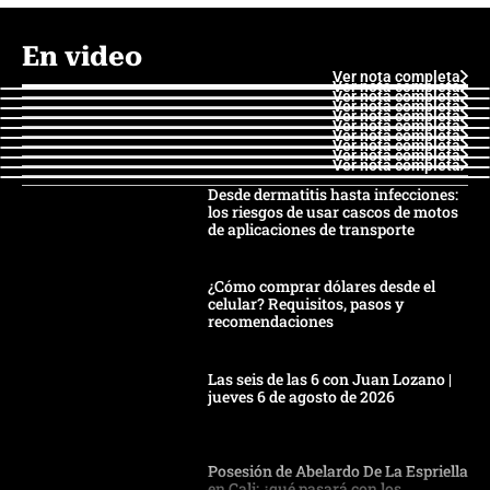
En video
Ver nota completa
Ver nota completa
Ver nota completa
Ver nota completa
Ver nota completa
Ver nota completa
Ver nota completa
Ver nota completa
Ver nota completa
Ver nota completa
Desde dermatitis hasta infecciones:
los riesgos de usar cascos de motos
de aplicaciones de transporte
¿Cómo comprar dólares desde el
celular? Requisitos, pasos y
recomendaciones
Las seis de las 6 con Juan Lozano |
jueves 6 de agosto de 2026
Posesión de Abelardo De La Espriella
en Cali: ¿qué pasará con los