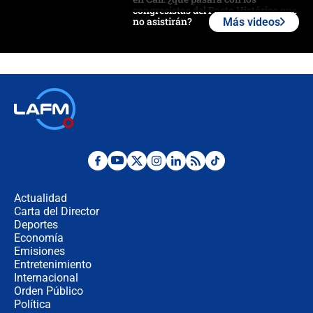
congresistas del Pacto Histórico que
no asistirán?
Más videos
Álvaro Uribe asistirá a la posesión y
crece el pulso por la elección del
contralor
🔴 EN VIVO | Noticiero La FM con
Juan Lozano - 6 de agosto de 2026
¿Por qué De la Espriella gobernará
desde Barranquilla? Experto explica
la razón
Actualidad
Carta del Director
Estratega de Abelardo de la Espriella
Deportes
revela cómo venció a la “casta
Economía
política” en campaña: “Estaba
Emisiones
completamente seguro”
Entretenimiento
Internacional
Alias ‘Calarcá’ habría pagado $60
Orden Público
millones al mes a un supuesto
Política
coronel para filtrar información del