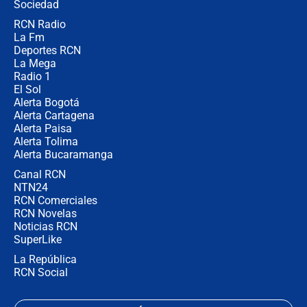
Ejército
Sociedad
RCN Radio
Las razones para escoger al nuevo
La Fm
director de la Policía
Deportes RCN
La Mega
Radio 1
El Sol
Alerta Bogotá
Alerta Cartagena
Alerta Paisa
Alerta Tolima
Alerta Bucaramanga
Canal RCN
NTN24
RCN Comerciales
RCN Novelas
Noticias RCN
SuperLike
La República
RCN Social