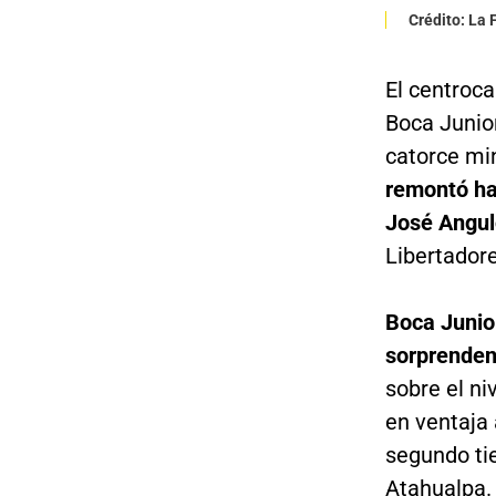
Crédito: La
El centroc
Boca Junio
catorce mi
remontó ha
José Angul
Libertadore
Boca Junio
sorprenden
sobre el ni
en ventaja 
segundo ti
Atahualpa.