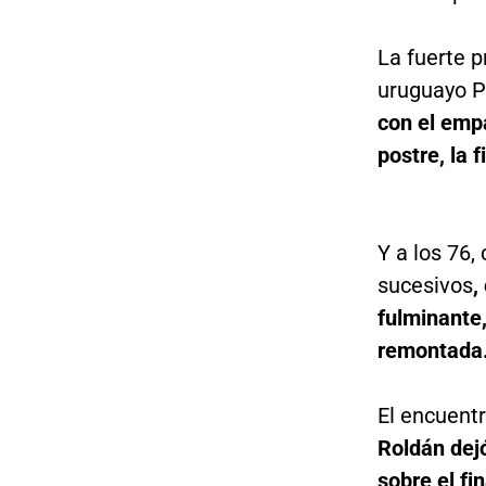
La fuerte p
uruguayo P
con el emp
postre, la 
Y a los 76,
sucesivos
,
fulminante,
remontada
El encuent
Roldán dejó
sobre el fi