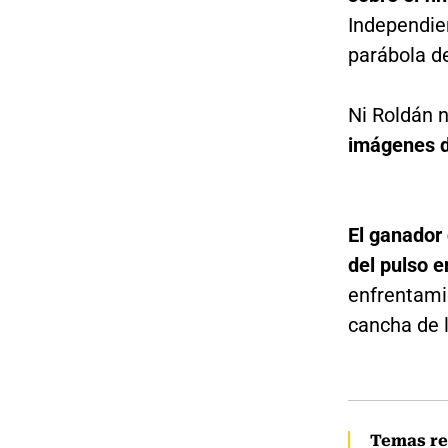
Independien
parábola de
Ni Roldán n
imágenes de
El ganador 
del pulso e
enfrentami
cancha de l
Temas re