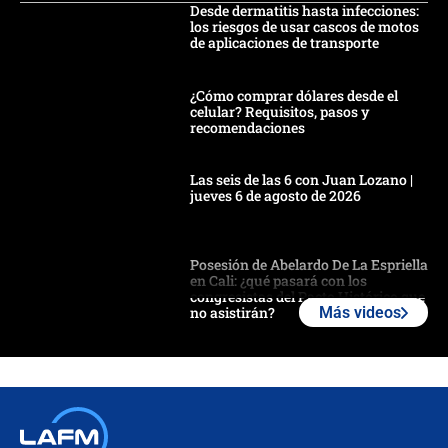
Desde dermatitis hasta infecciones:
los riesgos de usar cascos de motos
de aplicaciones de transporte
¿Cómo comprar dólares desde el
celular? Requisitos, pasos y
recomendaciones
Las seis de las 6 con Juan Lozano |
jueves 6 de agosto de 2026
Posesión de Abelardo De La Espriella
en Cali: ¿qué pasará con los
congresistas del Pacto Histórico que
no asistirán?
Más videos
Álvaro Uribe asistirá a la posesión y
crece el pulso por la elección del
contralor
🔴 EN VIVO | Noticiero La FM con