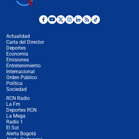
Juan Lozano - 6 de agosto de 2026
¿Por qué De la Espriella gobernará
desde Barranquilla? Experto explica
la razón
Actualidad
Carta del Director
Estratega de Abelardo de la Espriella
Deportes
revela cómo venció a la “casta
Economía
política” en campaña: “Estaba
Emisiones
completamente seguro”
Entretenimiento
Internacional
Alias ‘Calarcá’ habría pagado $60
Orden Público
millones al mes a un supuesto
Política
coronel para filtrar información del
Ejército
Sociedad
RCN Radio
Las razones para escoger al nuevo
La Fm
director de la Policía
Deportes RCN
La Mega
Radio 1
El Sol
Alerta Bogotá