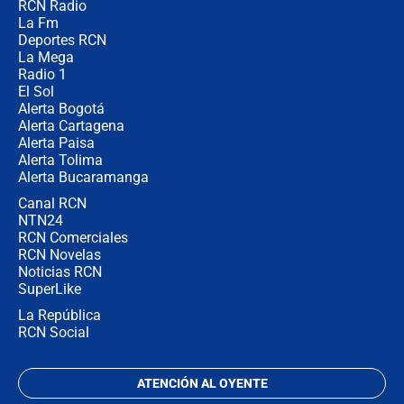
RCN Radio
¿Por qué De la Espriella gobernará
La Fm
desde Barranquilla? Experto explica
la razón
Deportes RCN
La Mega
Radio 1
El Sol
Alerta Bogotá
Alerta Cartagena
Alerta Paisa
Alerta Tolima
Alerta Bucaramanga
Canal RCN
NTN24
RCN Comerciales
RCN Novelas
Noticias RCN
SuperLike
La República
RCN Social
ATENCIÓN AL OYENTE