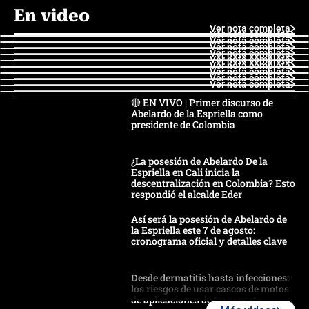
En video
Ver nota completa
Ver nota completa
Ver nota completa
Ver nota completa
Ver nota completa
Ver nota completa
Ver nota completa
Ver nota completa
Ver nota completa
Ver nota completa
🔴 EN VIVO | Primer discurso de
Abelardo de la Espriella como
presidente de Colombia
¿La posesión de Abelardo De la
Espriella en Cali inicia la
descentralización en Colombia? Esto
respondió el alcalde Eder
Así será la posesión de Abelardo de
la Espriella este 7 de agosto:
cronograma oficial y detalles clave
Desde dermatitis hasta infecciones:
los riesgos de usar cascos de motos
de aplicaciones de transporte