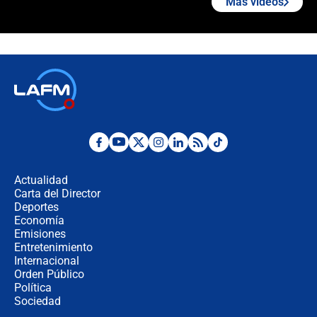
Más videos
¿Cómo comprar dólares desde el
celular? Requisitos, pasos y
recomendaciones
Las seis de las 6 con Juan Lozano |
jueves 6 de agosto de 2026
Posesión de Abelardo De La Espriella
en Cali: ¿qué pasará con los
congresistas del Pacto Histórico que
Actualidad
no asistirán?
Carta del Director
Álvaro Uribe asistirá a la posesión y
Deportes
crece el pulso por la elección del
Economía
contralor
Emisiones
Entretenimiento
Internacional
🔴 EN VIVO | Noticiero La FM con
Orden Público
Juan Lozano - 6 de agosto de 2026
Política
Sociedad