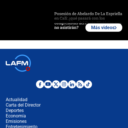
Posesión de Abelardo De La Espriella
en Cali: ¿qué pasará con los
congresistas del Pacto Histórico que
no asistirán?
Más videos
Álvaro Uribe asistirá a la posesión y
crece el pulso por la elección del
contralor
🔴 EN VIVO | Noticiero La FM con
Juan Lozano - 6 de agosto de 2026
¿Por qué De la Espriella gobernará
desde Barranquilla? Experto explica
la razón
Actualidad
Carta del Director
Estratega de Abelardo de la Espriella
Deportes
revela cómo venció a la “casta
Economía
política” en campaña: “Estaba
Emisiones
completamente seguro”
Entretenimiento