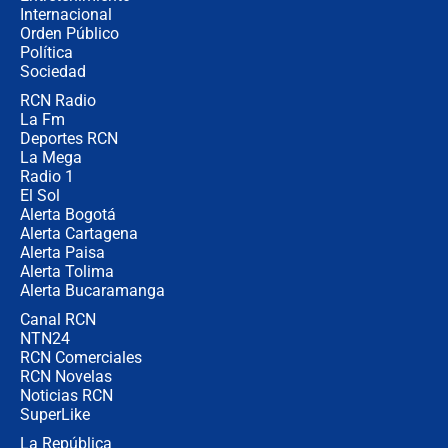
Internacional
Alias ‘Calarcá’ habría pagado $60
Orden Público
millones al mes a un supuesto
Política
coronel para filtrar información del
Ejército
Sociedad
RCN Radio
Las razones para escoger al nuevo
La Fm
director de la Policía
Deportes RCN
La Mega
Radio 1
El Sol
Alerta Bogotá
Alerta Cartagena
Alerta Paisa
Alerta Tolima
Alerta Bucaramanga
Canal RCN
NTN24
RCN Comerciales
RCN Novelas
Noticias RCN
SuperLike
La República