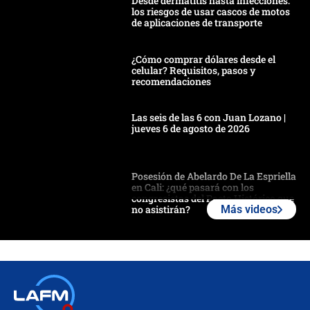
Desde dermatitis hasta infecciones:
los riesgos de usar cascos de motos
de aplicaciones de transporte
¿Cómo comprar dólares desde el
celular? Requisitos, pasos y
recomendaciones
Las seis de las 6 con Juan Lozano |
jueves 6 de agosto de 2026
Posesión de Abelardo De La Espriella
en Cali: ¿qué pasará con los
congresistas del Pacto Histórico que
no asistirán?
Más videos
Álvaro Uribe asistirá a la posesión y
crece el pulso por la elección del
contralor
🔴 EN VIVO | Noticiero La FM con
Juan Lozano - 6 de agosto de 2026