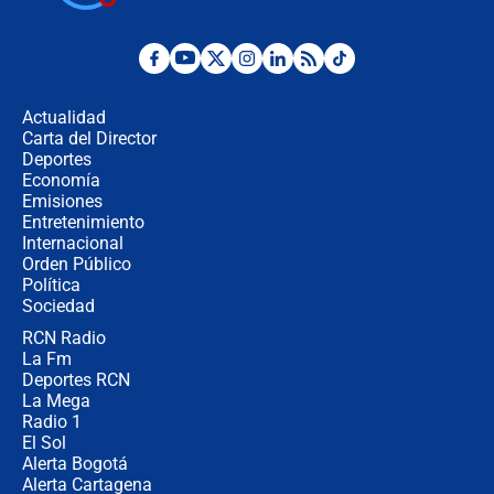
¿Por qué De la Espriella gobernará
desde Barranquilla? Experto explica
la razón
Actualidad
Carta del Director
Estratega de Abelardo de la Espriella
Deportes
revela cómo venció a la “casta
Economía
política” en campaña: “Estaba
Emisiones
completamente seguro”
Entretenimiento
Internacional
Alias ‘Calarcá’ habría pagado $60
Orden Público
millones al mes a un supuesto
Política
coronel para filtrar información del
Ejército
Sociedad
RCN Radio
Las razones para escoger al nuevo
La Fm
director de la Policía
Deportes RCN
La Mega
Radio 1
El Sol
Alerta Bogotá
Alerta Cartagena