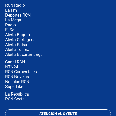
RCN Radio
"Prohibir es la salida fácil": ¿Qué
La Fm
futuro les espera a las cabalgatas en
Colombia?
Deportes RCN
La Mega
Radio 1
El Sol
Alerta Bogotá
Alerta Cartagena
Alerta Paisa
Alerta Tolima
Alerta Bucaramanga
Canal RCN
NTN24
RCN Comerciales
RCN Novelas
Noticias RCN
SuperLike
La República
RCN Social
ATENCIÓN AL OYENTE