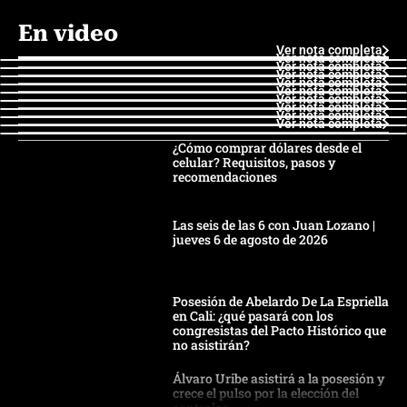
En video
Ver nota completa
Ver nota completa
Ver nota completa
Ver nota completa
Ver nota completa
Ver nota completa
Ver nota completa
Ver nota completa
Ver nota completa
Ver nota completa
¿Cómo comprar dólares desde el
celular? Requisitos, pasos y
recomendaciones
Las seis de las 6 con Juan Lozano |
jueves 6 de agosto de 2026
Posesión de Abelardo De La Espriella
en Cali: ¿qué pasará con los
congresistas del Pacto Histórico que
no asistirán?
Álvaro Uribe asistirá a la posesión y
crece el pulso por la elección del