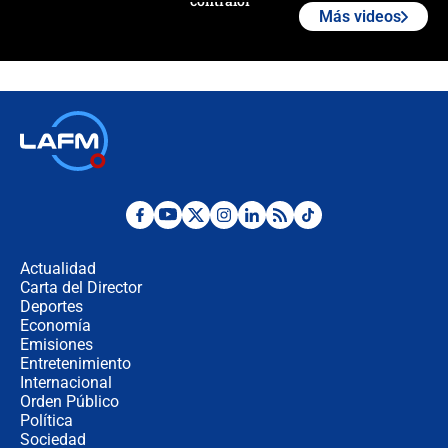
contralor
Más videos
🔴 EN VIVO | Noticiero La FM con
Juan Lozano - 6 de agosto de 2026
¿Por qué De la Espriella gobernará
desde Barranquilla? Experto explica
la razón
Estratega de Abelardo de la Espriella
revela cómo venció a la “casta
política” en campaña: “Estaba
Actualidad
completamente seguro”
Carta del Director
Alias ‘Calarcá’ habría pagado $60
Deportes
millones al mes a un supuesto
Economía
coronel para filtrar información del
Emisiones
Ejército
Entretenimiento
Internacional
Las razones para escoger al nuevo
Orden Público
director de la Policía
Política
Sociedad