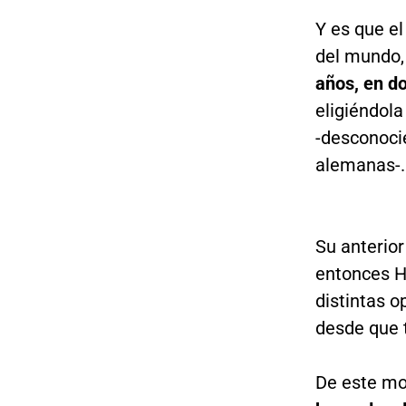
Y es que e
del mundo
años, en d
eligiéndol
-desconocié
alemanas-.
Su anterior
entonces H
distintas o
desde que 
De este m