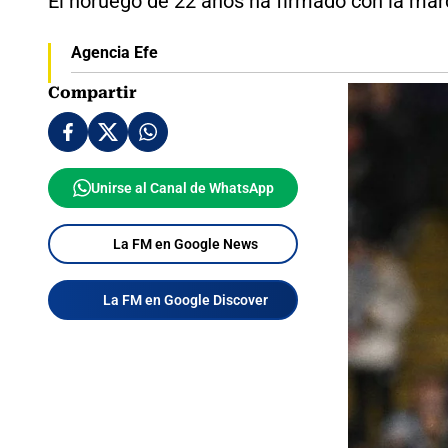
El noruego de 22 años ha firmado con la marc
Agencia Efe
Compartir
Unirse al Canal de WhatsApp
La FM en Google News
La FM en Google Discover