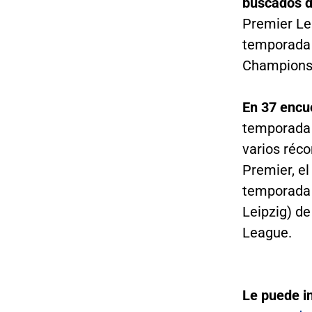
buscados 
Premier Le
temporada 
Champions
En 37 encu
temporada d
varios réc
Premier, e
temporada e
Leipzig) d
League.
Le puede i