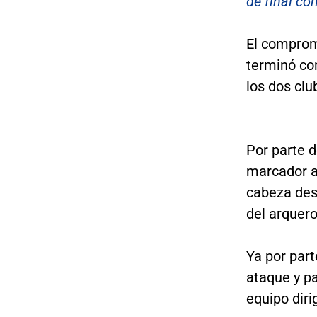
de final co
El compromi
terminó co
los dos clu
Por parte d
marcador a
cabeza desd
del arquer
Ya por part
ataque y pa
equipo diri