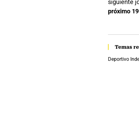
siguiente j
próximo 19 
Temas re
Deportivo Ind