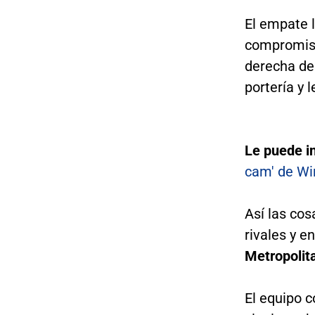
El empate 
compromiso
derecha des
portería y 
Le puede i
cam' de Win
Así las co
rivales y en
Metropolit
El equipo 