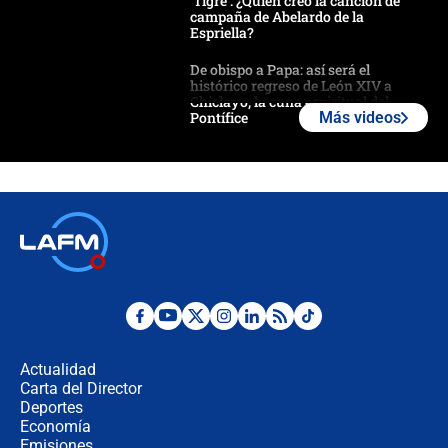
'Tigre': ¿Quién creó la canción de
campaña de Abelardo de la
Espriella?
De obispo a Papa: así será el
histórico regreso de León XIV a
Chiclayo, la cuna espiritual del
Pontífice
Más videos
Polémica por rabino, pastor y
sacerdote en la posesión de Abelardo
de la Espriella: ¿Se violó el Estado
laico?
🔴 EN VIVO | Primer discurso de
Abelardo de la Espriella como
presidente de Colombia
¿La posesión de Abelardo De la
Espriella en Cali inicia la
descentralización en Colombia? Esto
Actualidad
respondió el alcalde Eder
Carta del Director
Así será la posesión de Abelardo de
Deportes
la Espriella este 7 de agosto:
Economía
cronograma oficial y detalles clave
Emisiones