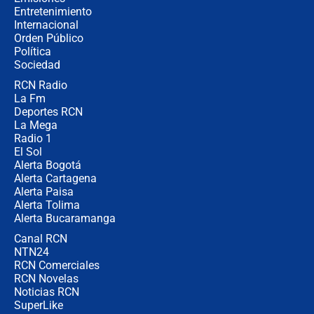
Entretenimiento
Internacional
Desde dermatitis hasta infecciones:
Orden Público
los riesgos de usar cascos de motos
Política
de aplicaciones de transporte
Sociedad
RCN Radio
¿Cómo comprar dólares desde el
La Fm
celular? Requisitos, pasos y
recomendaciones
Deportes RCN
La Mega
Radio 1
El Sol
Alerta Bogotá
Alerta Cartagena
Alerta Paisa
Alerta Tolima
Alerta Bucaramanga
Canal RCN
NTN24
RCN Comerciales
RCN Novelas
Noticias RCN
SuperLike