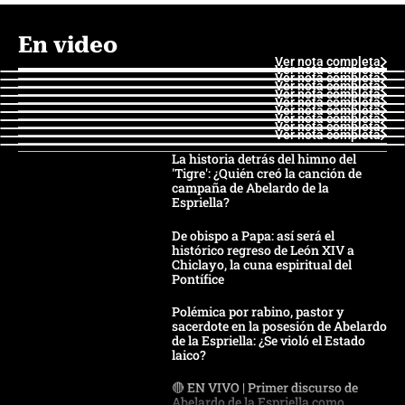
En video
Ver nota completa
Ver nota completa
Ver nota completa
Ver nota completa
Ver nota completa
Ver nota completa
Ver nota completa
Ver nota completa
Ver nota completa
Ver nota completa
La historia detrás del himno del
'Tigre': ¿Quién creó la canción de
campaña de Abelardo de la
Espriella?
De obispo a Papa: así será el
histórico regreso de León XIV a
Chiclayo, la cuna espiritual del
Pontífice
Polémica por rabino, pastor y
sacerdote en la posesión de Abelardo
de la Espriella: ¿Se violó el Estado
laico?
🔴 EN VIVO | Primer discurso de
Abelardo de la Espriella como