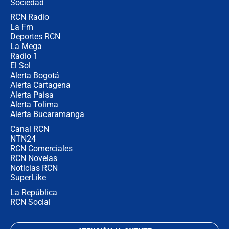
Sociedad
RCN Radio
Posesión de Abelardo De La Espriella
La Fm
en Cali: ¿qué pasará con los
congresistas del Pacto Histórico que
Deportes RCN
no asistirán?
La Mega
Radio 1
El Sol
Alerta Bogotá
Alerta Cartagena
Alerta Paisa
Alerta Tolima
Alerta Bucaramanga
Canal RCN
NTN24
RCN Comerciales
RCN Novelas
Noticias RCN
SuperLike
La República
RCN Social