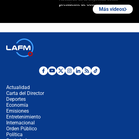
presidente de Colombia
Más videos
¿La posesión de Abelardo De la
Espriella en Cali inicia la
descentralización en Colombia? Esto
respondió el alcalde Eder
Así será la posesión de Abelardo de
la Espriella este 7 de agosto:
cronograma oficial y detalles clave
Desde dermatitis hasta infecciones:
los riesgos de usar cascos de motos
de aplicaciones de transporte
Actualidad
Carta del Director
¿Cómo comprar dólares desde el
Deportes
celular? Requisitos, pasos y
Economía
recomendaciones
Emisiones
Entretenimiento
Internacional
Las seis de las 6 con Juan Lozano |
Orden Público
jueves 6 de agosto de 2026
Política