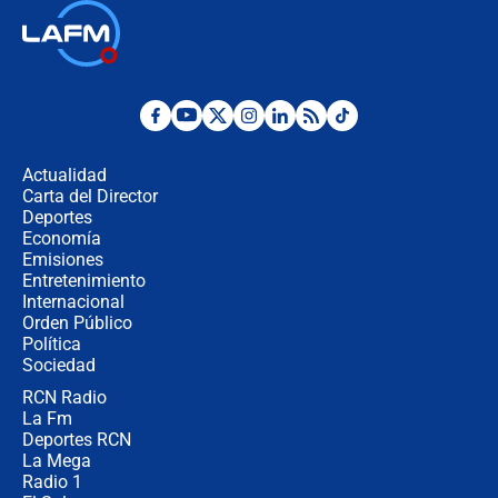
Las seis de las 6 con Juan Lozano |
jueves 6 de agosto de 2026
Posesión de Abelardo De La Espriella
en Cali: ¿qué pasará con los
congresistas del Pacto Histórico que
Actualidad
no asistirán?
Carta del Director
Álvaro Uribe asistirá a la posesión y
Deportes
crece el pulso por la elección del
Economía
contralor
Emisiones
Entretenimiento
Internacional
🔴 EN VIVO | Noticiero La FM con
Orden Público
Juan Lozano - 6 de agosto de 2026
Política
Sociedad
RCN Radio
¿Por qué De la Espriella gobernará
La Fm
desde Barranquilla? Experto explica
la razón
Deportes RCN
La Mega
Radio 1