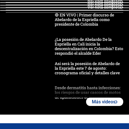
Ver nota completa
Ver nota completa
Ver nota completa
🔴 EN VIVO | Primer discurso de
Abelardo de la Espriella como
presidente de Colombia
¿La posesión de Abelardo De la
Espriella en Cali inicia la
descentralización en Colombia? Esto
respondió el alcalde Eder
Así será la posesión de Abelardo de
la Espriella este 7 de agosto:
cronograma oficial y detalles clave
Desde dermatitis hasta infecciones:
los riesgos de usar cascos de motos
de aplicaciones de transporte
Más videos
¿Cómo comprar dólares desde el
celular? Requisitos, pasos y
recomendaciones