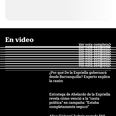
En video
Ver nota completa
Ver nota completa
Ver nota completa
Ver nota completa
Ver nota completa
Ver nota completa
Ver nota completa
Ver nota completa
Ver nota completa
Ver nota completa
¿Por qué De la Espriella gobernará
desde Barranquilla? Experto explica
la razón
Estratega de Abelardo de la Espriella
revela cómo venció a la “casta
política” en campaña: “Estaba
completamente seguro”
Alias ‘Calarcá’ habría pagado $60