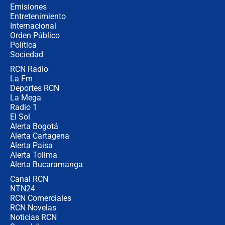
donde perdió
Emisiones
Entretenimiento
Internacional
Las seis de las 6 con Juan Lozano |
Orden Público
miércoles 5 de agosto de 2026
Política
Sociedad
RCN Radio
🔴 EN VIVO | Noticiero La FM con
La Fm
Juan Lozano - 5 de agosto de 2026
Deportes RCN
La Mega
Radio 1
El Sol
Alerta Bogotá
Alerta Cartagena
Alerta Paisa
Alerta Tolima
Alerta Bucaramanga
Canal RCN
NTN24
RCN Comerciales
RCN Novelas
Noticias RCN