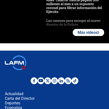
millones al mes a un supuesto
coronel para filtrar información del
Ejército
Las razones para escoger al nuevo
director de la Policía
Más videos
"Prohibir es la salida fácil": ¿Qué
futuro les espera a las cabalgatas en
Colombia?
Ministro de Defensa no descarta el
uso de la UNDMO ante posibles
disturbios durante la posesión
"No hubo fraude ni posibilidad de
fraude": Auditoría respondió a
señalamientos de Petro sobre
Actualidad
elección de Abelardo de La Espriella
Carta del Director
Tras su posesión, presidente De la
Deportes
Espriella empieza gira por regiones
Economía