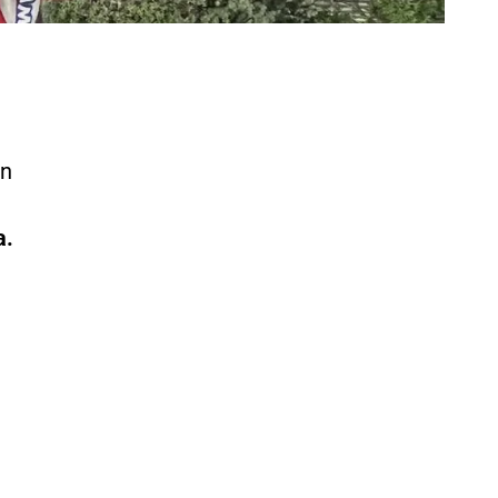
un
a.