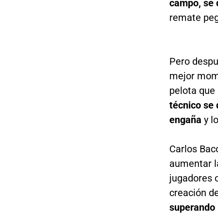
campo, se q
remate pega
Pero despué
mejor mome
pelota que 
técnico se 
engaña
y lo
Carlos Bacc
aumentar la
jugadores 
creación de
superando p