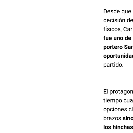
Desde que 
decisión d
físicos, Ca
fue uno de 
portero San
oportunida
partido.
El protago
tiempo cua
opciones cl
brazos
sino
los hincha