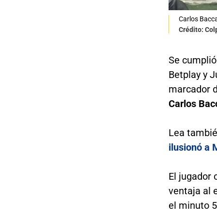
Carlos Bacc
Crédito: Co
Se cumplió 
Betplay y J
marcador d
Carlos Bac
Lea tambi
ilusionó a 
El jugador
ventaja al 
el minuto 5