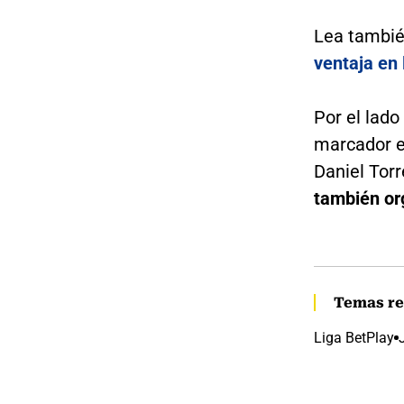
Lea tambi
ventaja en l
Por el lado
marcador en
Daniel Torr
también org
Temas re
Liga BetPlay