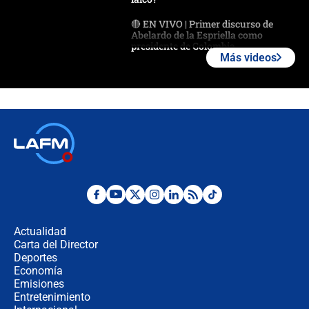
🔴 EN VIVO | Primer discurso de
Abelardo de la Espriella como
presidente de Colombia
Más videos
¿La posesión de Abelardo De la
Espriella en Cali inicia la
descentralización en Colombia? Esto
respondió el alcalde Eder
Así será la posesión de Abelardo de
la Espriella este 7 de agosto:
cronograma oficial y detalles clave
Desde dermatitis hasta infecciones:
los riesgos de usar cascos de motos
de aplicaciones de transporte
Actualidad
Carta del Director
¿Cómo comprar dólares desde el
Deportes
celular? Requisitos, pasos y
Economía
recomendaciones
Emisiones
Entretenimiento