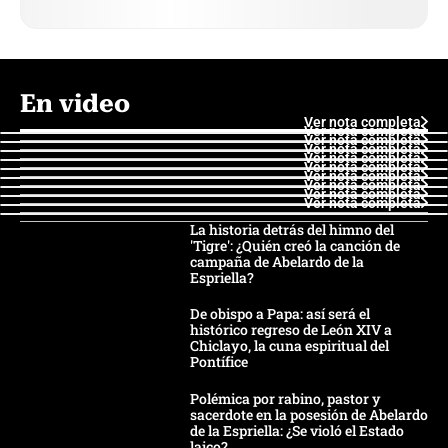
En video
Ver nota completa
Ver nota completa
Ver nota completa
Ver nota completa
Ver nota completa
Ver nota completa
Ver nota completa
Ver nota completa
Ver nota completa
Ver nota completa
La historia detrás del himno del
'Tigre': ¿Quién creó la canción de
campaña de Abelardo de la
Espriella?
De obispo a Papa: así será el
histórico regreso de León XIV a
Chiclayo, la cuna espiritual del
Pontífice
Polémica por rabino, pastor y
sacerdote en la posesión de Abelardo
de la Espriella: ¿Se violó el Estado
laico?