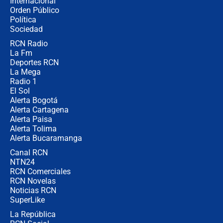
Internacional
Las seis de las 6 con Juan Lozano |
Orden Público
jueves 6 de agosto de 2026
Política
Sociedad
RCN Radio
Posesión de Abelardo De La Espriella
La Fm
en Cali: ¿qué pasará con los
congresistas del Pacto Histórico que
Deportes RCN
no asistirán?
La Mega
Radio 1
El Sol
Alerta Bogotá
Alerta Cartagena
Alerta Paisa
Alerta Tolima
Alerta Bucaramanga
Canal RCN
NTN24
RCN Comerciales
RCN Novelas
Noticias RCN
SuperLike
La República